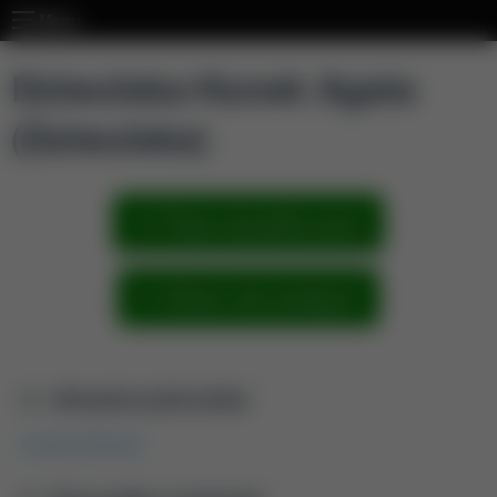
Menu
Dziwulska-Hunek Agata
(Dziwulska)
Pokaż wszystkie prace
Zobacz sieć powiązań
Aktualna jednostka
Katedra Biofizyki