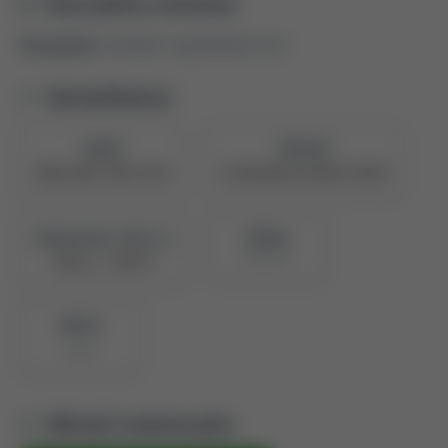
Dyscypliny naukowe
Dyscyplina:
rolnictwo i ogrodnictwo (4.2)
Identyfikatory
ORCID
PBN UID
0000-0003-2850-1969
5e7094a0878c28a0473c08fd
Naukowiec z POL-on
PBN ID
3983163
Zobacz w PBN
BPP ID
2792
Metryki ewaluacyjne