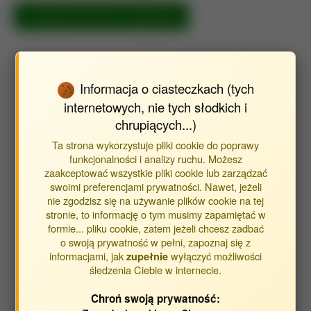
Metryka dla rolnictwo i ogrodnictwo
Wyszukaj publikacje autora
Informacja o ciasteczkach (tych
internetowych, nie tych słodkich i
Znajdź publikacje powiązane z autorem Dziwulska-Hunek
chrupiących...)
Agata (Dziwulska)
Ta strona wykorzystuje pliki cookie do poprawy
funkcjonalności i analizy ruchu. Możesz
Typ publikacji:
zaakceptować wszystkie pliki cookie lub zarządzać
swoimi preferencjami prywatności. Nawet, jeżeli
publikacje
nie zgodzisz się na używanie plików cookie na tej
streszczenia
stronie, to informację o tym musimy zapamiętać w
inne
formie... pliku cookie, zatem jeżeli chcesz zadbać
o swoją prywatność w pełni, zapoznaj się z
informacjami, jak
wyłączyć możliwości
zupełnie
Opracowane w jednostkach:
śledzenia Ciebie w internecie.
Obca Jednostka
Chroń swoją prywatność: