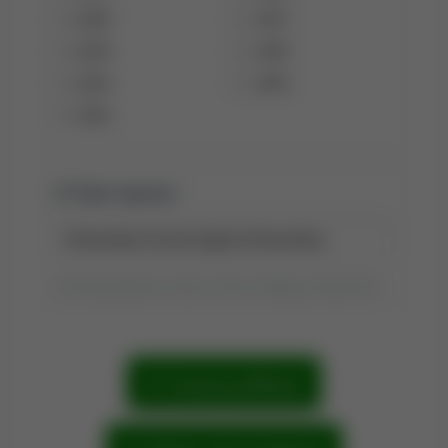
2008
2007
2006
2005
2004
2003
2002
Tytuł raportu:
Tytuł wyszukiwania możesz zmienić, klikając go dwukrotnie.
Szukaj publikacji