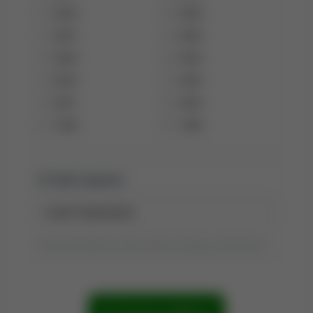
2009
2008
2007
2006
2005
2004
2003
2002
2001
2000
1999
1998
Tytuł raportu:
Tytuł wyszukiwania możesz zmienić, klikając go dwukrotnie.
Szukaj publikacji