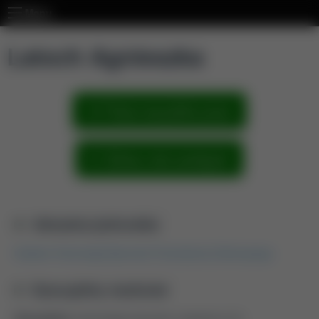
Menu
Latoch Agnieszka
Pokaż wszystkie prace
Zobacz sieć powiązań
Aktualna jednostka
Katedra Technologii Żywności Pochodzenia Zwierzęcego
Dyscypliny naukowe
Dyscyplina:
technologia żywności i żywienia (4.3)