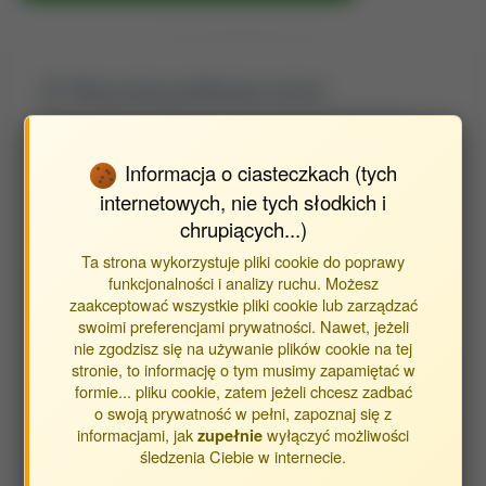
Wyszukaj publikacje autora
Znajdź publikacje powiązane z autorem Latoch Agnieszka
Informacja o ciasteczkach (tych
Typ publikacji:
internetowych, nie tych słodkich i
chrupiących...)
publikacje
streszczenia
Ta strona wykorzystuje pliki cookie do poprawy
inne
funkcjonalności i analizy ruchu. Możesz
zaakceptować wszystkie pliki cookie lub zarządzać
swoimi preferencjami prywatności. Nawet, jeżeli
Opracowane w jednostkach:
nie zgodzisz się na używanie plików cookie na tej
stronie, to informację o tym musimy zapamiętać w
Jednostka Wydziału Rolniczego
formie... pliku cookie, zatem jeżeli chcesz zadbać
o swoją prywatność w pełni, zapoznaj się z
Jednostka Wydziału Inżynierii Produkcji
informacjami, jak
wyłączyć możliwości
zupełnie
Jednostka Wydziału Nauk o Żywności i
śledzenia Ciebie w internecie.
Biotechnologii