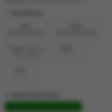
Identyfikatory
ORCID
PBN UID
0000-0002-4266-2286
5e709224878c28a047390976
Naukowiec z POL-on
PBN ID
907671
Zobacz w PBN
BPP ID
1611
Metryki ewaluacyjne
Metryka dla technologia żywności i żywienia