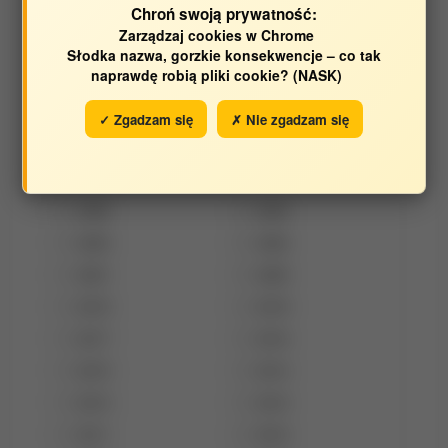
Chroń swoją prywatność:
Katedra Technologii Mięsa i Zarządzania
Zarządzaj cookies w Chrome
Jakością
Słodka nazwa, gorzkie konsekwencje – co tak
Katedra Technologii Żywności Pochodzenia
naprawdę robią pliki cookie? (NASK)
Zwierzęcego
✓ Zgadzam się
✗ Nie zgadzam się
Opracowane w latach:
2025
2024
2023
2022
2021
2020
2019
2018
2017
2016
2015
2014
2013
2012
2011
2010