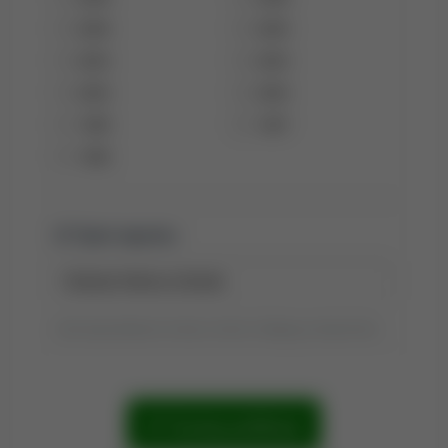
2006
2005
2004
2003
2002
2000
1999
1997
1996
Tytuł raportu:
Tytuł wyszukiwania możesz zmienić, klikając go dwukrotnie.
Szukaj publikacji