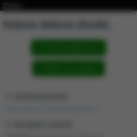
Menu
Sobota Aldona (Sosik)
Pokaż wszystkie prace
Zobacz sieć powiązań
Aktualna jednostka
Katedra Inżynierii i Technologii Zbóż [09.2024...]
Dyscypliny naukowe
Dyscyplina:
technologia żywności i żywienia (4.3)