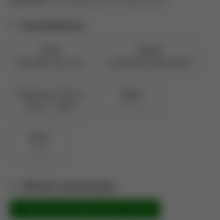
Identyfikatory
ORCID
PBN UID
0000-0001-6526-6764
5e709225878c28a0473909f0
Naukowiec z POL-on
PBN ID
907793
Zobacz w PBN
BPP ID
1763
Metryki ewaluacyjne
Metryka dla technologia żywności i żywienia