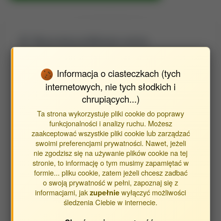
Wyszukaj publikacje autora
Znajdź publikacje powiązane z autorem Sobota Aldona (Sosik)
Informacja o ciasteczkach (tych
Typ publikacji:
internetowych, nie tych słodkich i
chrupiących...)
publikacje
Ta strona wykorzystuje pliki cookie do poprawy
streszczenia
funkcjonalności i analizy ruchu. Możesz
inne
zaakceptować wszystkie pliki cookie lub zarządzać
swoimi preferencjami prywatności. Nawet, jeżeli
nie zgodzisz się na używanie plików cookie na tej
Opracowane w jednostkach:
stronie, to informację o tym musimy zapamiętać w
formie... pliku cookie, zatem jeżeli chcesz zadbać
Jednostka Wydziału Rolniczego
o swoją prywatność w pełni, zapoznaj się z
Jednostka Wydziału Inżynierii Produkcji
informacjami, jak
wyłączyć możliwości
zupełnie
śledzenia Ciebie w internecie.
Katedra Inżynierii i Technologii Zbóż