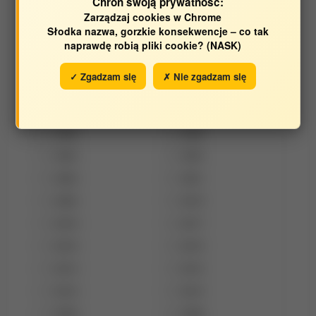
Katedra Inżynierii i Technologii Zbóż [09.2024...]
Chroń swoją prywatność:
Zarządzaj cookies w Chrome
Słodka nazwa, gorzkie konsekwencje – co tak
Katedra Technologii Żywności Pochodzenia
naprawdę robią pliki cookie? (NASK)
Roślinnego i Gastronomii
✓ Zgadzam się
✗ Nie zgadzam się
Opracowane w latach:
2026
2025
2024
2023
2022
2021
2020
2019
2018
2017
2016
2015
2014
2013
2012
2010
2009
2008