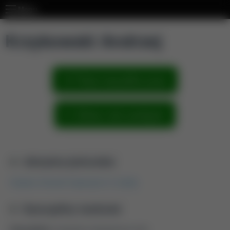
Menu
Krzykowski Andrzej
Pokaż wszystkie prace
Zobacz sieć powiązań
Aktualna jednostka
Katedra Techniki Cieplnej [01.01.2025]
Dyscypliny naukowe
Dyscyplina:
inżynieria mechaniczna (2.8)