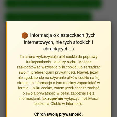
Metryka dla inżynieria mechaniczna (TKP [01.01.2025])
Metryka dla nauki chemiczne (TKP [01.01.2025])
Informacja o ciasteczkach (tych
internetowych, nie tych słodkich i
Wyszukaj publikacje autora
chrupiących...)
Znajdź publikacje powiązane z autorem Krzykowski Andrzej
Ta strona wykorzystuje pliki cookie do poprawy
funkcjonalności i analizy ruchu. Możesz
zaakceptować wszystkie pliki cookie lub zarządzać
Typ publikacji:
swoimi preferencjami prywatności. Nawet, jeżeli
nie zgodzisz się na używanie plików cookie na tej
publikacje
stronie, to informację o tym musimy zapamiętać w
streszczenia
formie... pliku cookie, zatem jeżeli chcesz zadbać
inne
o swoją prywatność w pełni, zapoznaj się z
informacjami, jak
wyłączyć możliwości
zupełnie
śledzenia Ciebie w internecie.
Opracowane w jednostkach:
Chroń swoją prywatność:
Jednostka Wydziału Inżynierii Produkcji