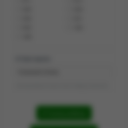
2009
2008
2006
2001
2000
1999
1998
Tytuł raportu:
Tytuł wyszukiwania możesz zmienić, klikając go dwukrotnie.
Szukaj publikacji