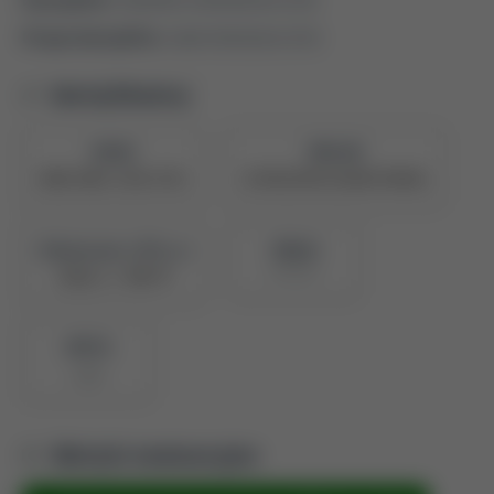
Druga dyscyplina:
nauki chemiczne (6.5)
Identyfikatory
ORCID
PBN UID
0000-0001-5169-4741
5e709224878c28a04739096e
Naukowiec z POL-on
PBN ID
907663
Zobacz w PBN
BPP ID
1869
Metryki ewaluacyjne