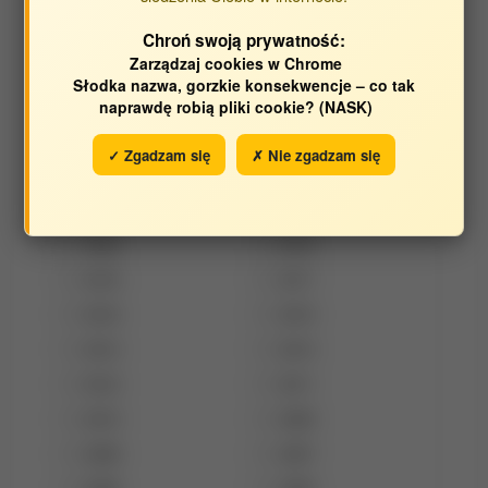
Transportowych
Chroń swoją prywatność:
Zarządzaj cookies w Chrome
Słodka nazwa, gorzkie konsekwencje – co tak
Opracowane w latach:
naprawdę robią pliki cookie? (NASK)
2026
2025
✓ Zgadzam się
✗ Nie zgadzam się
2024
2023
2022
2021
2020
2019
2018
2017
2016
2015
2014
2013
2012
2011
2010
2009
2008
2007