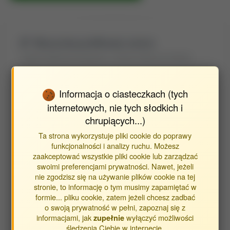
Wyszukaj publikacje autora
Znajdź publikacje powiązane z autorem Marczuk Andrzej
Typ publikacji:
Informacja o ciasteczkach (tych
internetowych, nie tych słodkich i
publikacje
chrupiących...)
streszczenia
inne
Ta strona wykorzystuje pliki cookie do poprawy
funkcjonalności i analizy ruchu. Możesz
zaakceptować wszystkie pliki cookie lub zarządzać
Opracowane w jednostkach:
swoimi preferencjami prywatności. Nawet, jeżeli
nie zgodzisz się na używanie plików cookie na tej
Jednostka Wydziału Inżynierii Produkcji
stronie, to informację o tym musimy zapamiętać w
formie... pliku cookie, zatem jeżeli chcesz zadbać
Katedra Maszyn Rolniczych i Transportowych
o swoją prywatność w pełni, zapoznaj się z
informacjami, jak
wyłączyć możliwości
zupełnie
Katedra Maszyn Rolniczych, Leśnych i
śledzenia Ciebie w internecie.