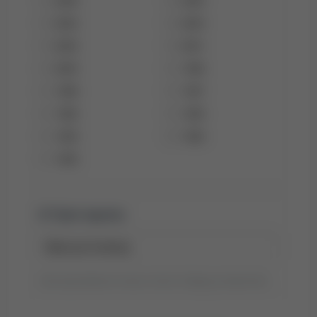
2006
2005
2004
2003
2002
2001
2000
1999
1998
1997
1996
1995
1993
1992
1990
Tytuł raportu:
Tytuł wyszukiwania możesz zmienić, klikając go dwukrotnie.