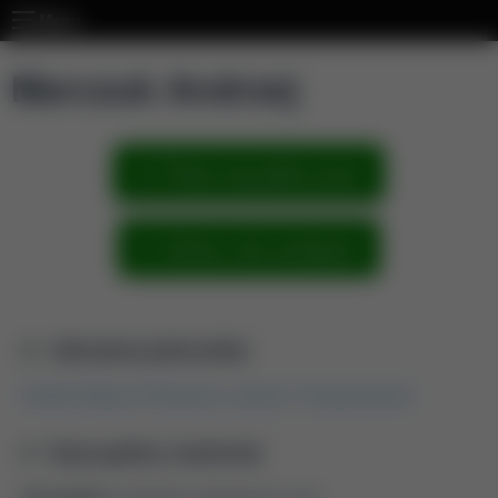
Menu
Marczuk Andrzej
Pokaż wszystkie prace
Zobacz sieć powiązań
Aktualna jednostka
Katedra Maszyn Rolniczych, Leśnych i Transportowych
Dyscypliny naukowe
Dyscyplina:
inżynieria mechaniczna (2.8)