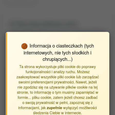
Wyszukaj publikacje autora
Znajdź publikacje powiązane z autorem Pawlikowska-Pawlęga
Bożena
Informacja o ciasteczkach (tych
internetowych, nie tych słodkich i
Typ publikacji:
chrupiących...)
publikacje
Ta strona wykorzystuje pliki cookie do poprawy
streszczenia
funkcjonalności i analizy ruchu. Możesz
inne
zaakceptować wszystkie pliki cookie lub zarządzać
swoimi preferencjami prywatności. Nawet, jeżeli
nie zgodzisz się na używanie plików cookie na tej
Opracowane w jednostkach:
stronie, to informację o tym musimy zapamiętać w
formie... pliku cookie, zatem jeżeli chcesz zadbać
Obca Jednostka
o swoją prywatność w pełni, zapoznaj się z
informacjami, jak
wyłączyć możliwości
zupełnie
śledzenia Ciebie w internecie.