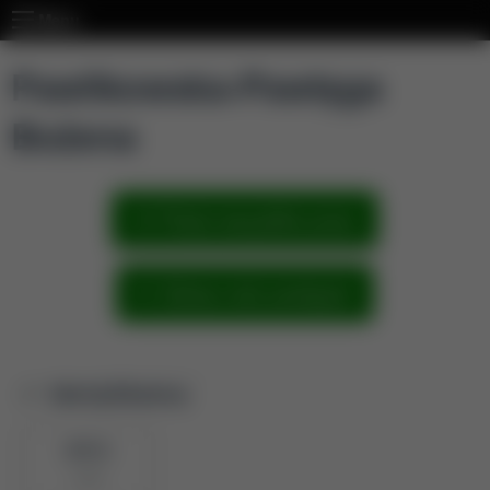
Menu
Pawlikowska-Pawlęga
Bożena
Pokaż wszystkie prace
Zobacz sieć powiązań
Identyfikatory
BPP ID
5180