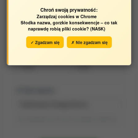
Opracowane w latach:
Chroń swoją prywatność:
Zarządzaj cookies w Chrome
2025
2023
Słodka nazwa, gorzkie konsekwencje – co tak
2022
2021
naprawdę robią pliki cookie? (NASK)
2019
2017
✓ Zgadzam się
✗ Nie zgadzam się
2016
2015
2013
2011
2010
2009
Tytuł raportu:
Tytuł wyszukiwania możesz zmienić, klikając go dwukrotnie.