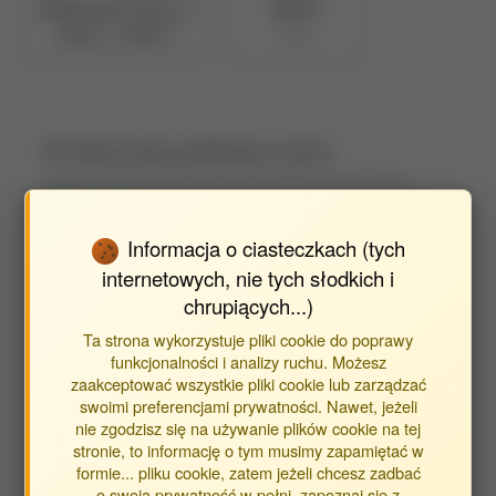
Naukowiec z POL-on
BPP ID
Zobacz w PBN
5196
Wyszukaj publikacje autora
Znajdź publikacje powiązane z autorem Stęgierska Diana
Informacja o ciasteczkach (tych
Typ publikacji:
internetowych, nie tych słodkich i
publikacje
chrupiących...)
streszczenia
Ta strona wykorzystuje pliki cookie do poprawy
inne
funkcjonalności i analizy ruchu. Możesz
zaakceptować wszystkie pliki cookie lub zarządzać
swoimi preferencjami prywatności. Nawet, jeżeli
Opracowane w jednostkach:
nie zgodzisz się na używanie plików cookie na tej
stronie, to informację o tym musimy zapamiętać w
Obca Jednostka
formie... pliku cookie, zatem jeżeli chcesz zadbać
Instytut Biologicznych Podstaw Chorób Zwierząt
o swoją prywatność w pełni, zapoznaj się z