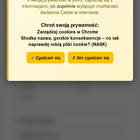
informacjami, jak
wyłączyć możliwości
zupełnie
śledzenia Ciebie w internecie.
Katedra i Klinika Chorób Wewnętrznych Zwierząt
Chroń swoją prywatność:
Zarządzaj cookies w Chrome
Słodka nazwa, gorzkie konsekwencje – co tak
naprawdę robią pliki cookie? (NASK)
Opracowane w latach:
2019
2018
✓ Zgadzam się
✗ Nie zgadzam się
2017
2016
2015
2014
2012
2011
2010
Tytuł raportu: