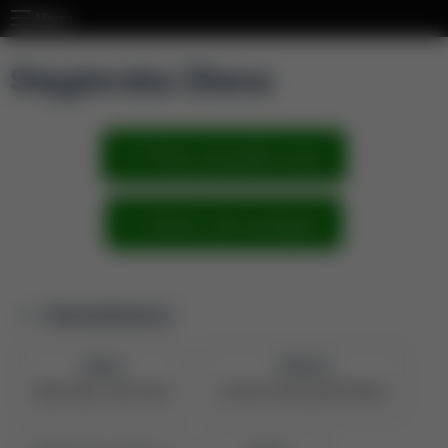
Menu
Stęgierska Diana
Pokaż wszystkie prace
Zobacz sieć powiązań
Identyfikatory
ORCID
PBN UID
0000-0002-2309-9264
5e7093c1878c28a0473b03bc