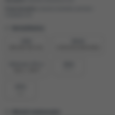
Druga dyscyplina:
inżynieria środowiska, górnictwo i
energetyka (2.9)
Identyfikatory
ORCID
PBN UID
0000-0002-9025-4551
5e709225878c28a047390a94
Naukowiec z POL-on
PBN ID
907957
Zobacz w PBN
BPP ID
2507
Metryki ewaluacyjne