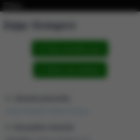
Menu
Zając Grzegorz
Pokaż wszystkie prace
Zobacz sieć powiązań
Aktualna jednostka
Katedra Energetyki i Środków Transportu
Dyscypliny naukowe
Dyscyplina:
inżynieria mechaniczna (2.8)