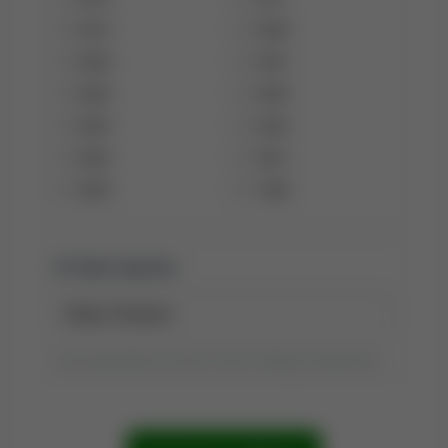
2010
2009
2008
2007
2006
2005
2004
2003
2002
2001
2000
1999
Tytuł raportu:
Tytuł wyszukiwania możesz zmienić, klikając go dwukrotnie.