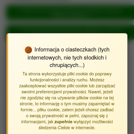
Metryka dla inżynieria mechaniczna (Katedra Energetyki i
Środków Transportu)
Metryka dla inżynieria środowiska, górnictwo i energetyka
(Katedra Energetyki i Środków Transportu)
Informacja o ciasteczkach (tych
internetowych, nie tych słodkich i
chrupiących...)
Wyszukaj publikacje autora
Ta strona wykorzystuje pliki cookie do poprawy
Znajdź publikacje powiązane z autorem Zając Grzegorz
funkcjonalności i analizy ruchu. Możesz
zaakceptować wszystkie pliki cookie lub zarządzać
swoimi preferencjami prywatności. Nawet, jeżeli
Typ publikacji:
nie zgodzisz się na używanie plików cookie na tej
stronie, to informację o tym musimy zapamiętać w
publikacje
formie... pliku cookie, zatem jeżeli chcesz zadbać
streszczenia
o swoją prywatność w pełni, zapoznaj się z
inne
informacjami, jak
wyłączyć możliwości
zupełnie
śledzenia Ciebie w internecie.