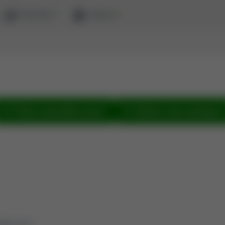
ewaluacja
zaloguj
Pokaż wszystkie prace
Zobacz sieć powiązań
tyka (2.9)