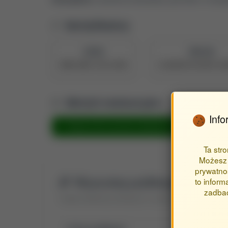
Identyfikatory
ORCID
PBN UID
0000-0001-5232-083X
61cbd6397523401fc10
Metryki ewaluacyjne
Info
Metryka dla inżynieria środowiska, górnictwo i energe
Ta str
Możesz 
prywatnoś
Wyszukaj publikacje autora
to inform
zadbać
Znajdź publikacje powiązane z autorem Soja Jakub