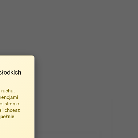
słodkich
 ruchu.
rencjami
j stronie,
eli chcesz
pełnie