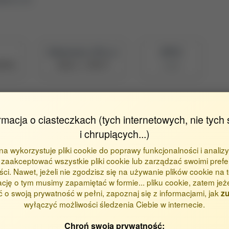
Naukowiec z POL-on
BPP ID
d79dc
Zobacz w PBN
14902
rmacja o ciasteczkach (tych internetowych, nie tych 
tyka
i chrupiących...)
ona wykorzystuje pliki cookie do poprawy funkcjonalności i analizy
zaakceptować wszystkie pliki cookie lub zarządzać swoimi prefe
ci. Nawet, jeżeli nie zgodzisz się na używanie plików cookie na te
ację o tym musimy zapamiętać w formie... pliku cookie, zatem jeż
 o swoją prywatność w pełni, zapoznaj się z informacjami, jak
zu
wyłączyć możliwości śledzenia Ciebie w internecie.
Chroń swoją prywatność: