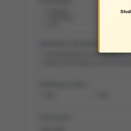
Typ publikacji:
publikacje
Słod
streszczenia
inne
Opracowane w jednostkach:
Jednostka Wydziału Inżynierii Produkcji
Katedra Techniki Cieplnej i Inżynierii Proceso
Opracowane w latach:
2026
2025
Tytuł raportu: