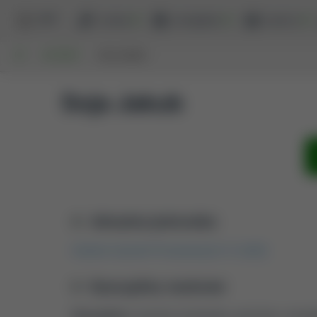
BPP
szukaj
przeglądaj
raporty
UP
AUTORZY
SOJA JAKUB
Soja Jakub
Aktualna jednostka
Katedra Inżynierii Procesowej [01.01.2025]
Dyscypliny naukowe
Dyscyplina:
inżynieria środowiska, górnictwo i energe