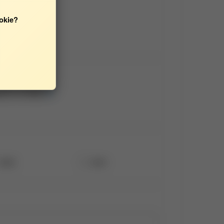
okie?
j [01.01.2025]
2022
2021