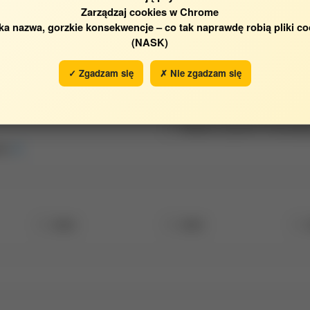
Zarządzaj cookies w Chrome
ka nazwa, gorzkie konsekwencje – co tak naprawdę robią pliki co
(NASK)
✓ Zgadzam się
✗ Nie zgadzam się
Katedra Inżynierii Procesowe
wej
2024
2023