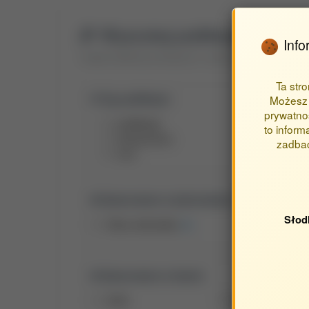
Wyszukaj publikacje autora
Info
Znajdź publikacje powiązane z autorem Kacprzak Julia
Ta str
Typ publikacji:
Możesz 
prywatnoś
publikacje
to inform
streszczenia
zadbać
inne
Opracowane w jednostkach:
Słod
Obca Jednostka
Opracowane w latach:
2024
2023