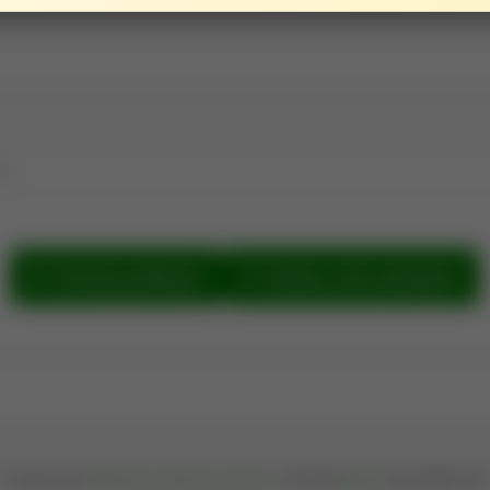
e.
Szukaj publikacji
Zobacz sieć powiązań
Oprogramowanie
Bibliografia Publikacji Pracowników
© 2004-2026
iplweb
; wersja 202608.1399