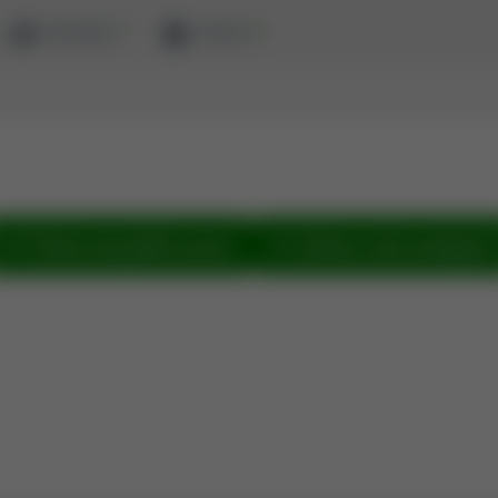
ewaluacja
zaloguj
Pokaż wszystkie prace
Zobacz sieć powiązań