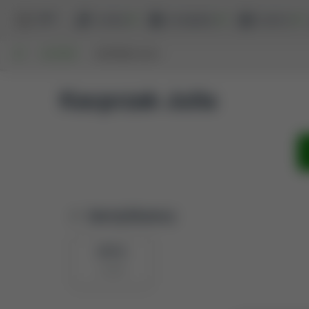
BPP
szukaj
przeglądaj
raporty
UP
AUTORZY
KACPRZAK JULIA
Kacprzak Julia
Identyfikatory
BPP ID
17710