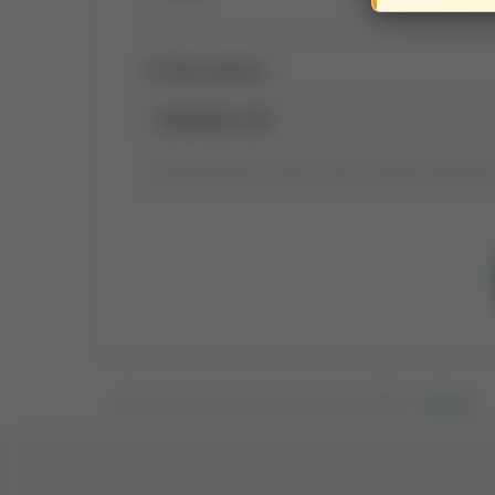
Tytuł raportu:
Tytuł wyszukiwania możesz zmienić, klikając go dwukrotni
Osadź publikacje tego autora na swojej stronie WWW —
kliknij tutaj
.