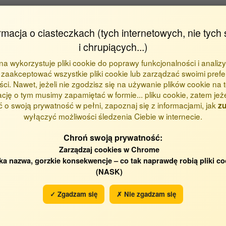
rmacja o ciasteczkach (tych internetowych, nie tych 
i chrupiących...)
ona wykorzystuje pliki cookie do poprawy funkcjonalności i analizy
zaakceptować wszystkie pliki cookie lub zarządzać swoimi prefe
ci. Nawet, jeżeli nie zgodzisz się na używanie plików cookie na te
ację o tym musimy zapamiętać w formie... pliku cookie, zatem jeż
 o swoją prywatność w pełni, zapoznaj się z informacjami, jak
zu
wyłączyć możliwości śledzenia Ciebie w internecie.
Chroń swoją prywatność:
Zarządzaj cookies w Chrome
ka nazwa, gorzkie konsekwencje – co tak naprawdę robią pliki co
(NASK)
✓ Zgadzam się
✗ Nie zgadzam się