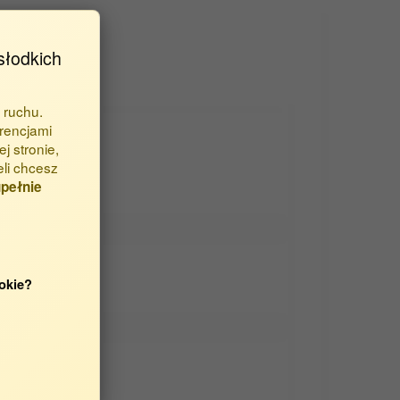
słodkich
 ruchu.
rencjami
j stronie,
eli chcesz
pełnie
okie?