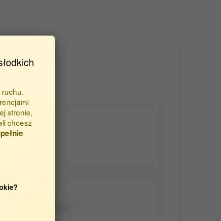
słodkich
 ruchu.
rencjami
j stronie,
eli chcesz
pełnie
okie?
wnętrznych Zwierząt