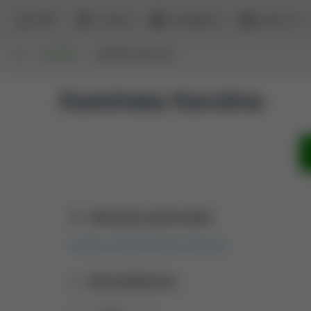
BPP
szukaj
przeglądaj
raporty
UP
AUTORZY
KAMIŃSKA KAROLINA
Kamińska Karolina
Aktualna jednostka
Katedra i Klinika Rozrodu Zwierząt
Identyfikatory