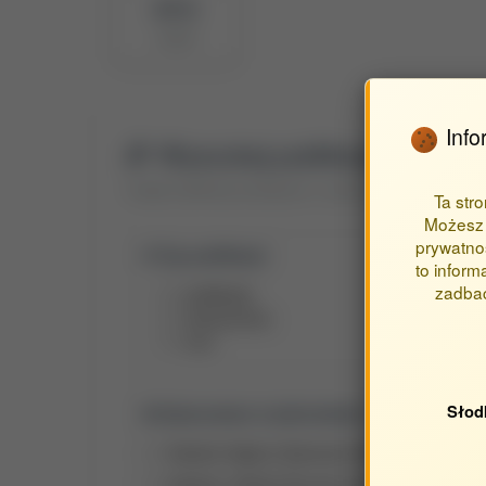
BPP ID
10164
Info
Wyszukaj publikacje autora
Znajdź publikacje powiązane z autorem Kamińska Karoli
Ta str
Możesz 
prywatnoś
Typ publikacji:
to inform
zadbać
publikacje
streszczenia
inne
Słod
Opracowane w jednostkach:
Katedra Higieny Żywności Zwierzęcego Poch
Katedra i Klinika Rozrodu Zwierząt