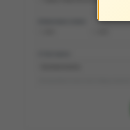
Opracowane w latach:
2019
2018
Tytuł raportu:
Tytuł wyszukiwania możesz zmienić, klikając go dwukrotni