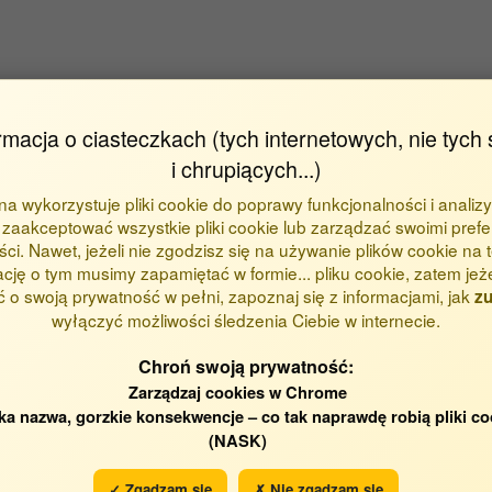
rmacja o ciasteczkach (tych internetowych, nie tych 
i chrupiących...)
na
ona wykorzystuje pliki cookie do poprawy funkcjonalności i analizy
zaakceptować wszystkie pliki cookie lub zarządzać swoimi prefe
ci. Nawet, jeżeli nie zgodzisz się na używanie plików cookie na te
ację o tym musimy zapamiętać w formie... pliku cookie, zatem jeż
 o swoją prywatność w pełni, zapoznaj się z informacjami, jak
zu
wyłączyć możliwości śledzenia Ciebie w internecie.
Chroń swoją prywatność:
Zarządzaj cookies w Chrome
ka nazwa, gorzkie konsekwencje – co tak naprawdę robią pliki co
(NASK)
odzenia
Katedra i Klinika Chorób We
✓ Zgadzam się
✗ Nie zgadzam się