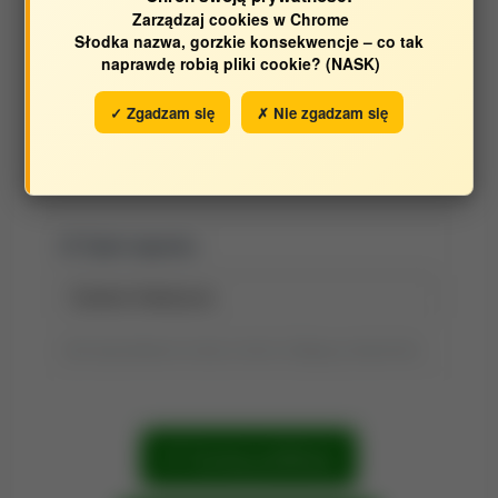
Zarządzaj cookies w Chrome
Słodka nazwa, gorzkie konsekwencje – co tak
naprawdę robią pliki cookie? (NASK)
Opracowane w latach:
✓ Zgadzam się
✗ Nie zgadzam się
2017
2015
2012
2010
Tytuł raportu:
Tytuł wyszukiwania możesz zmienić, klikając go dwukrotnie.
Szukaj publikacji