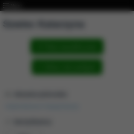
Menu
Szwiec Katarzyna
Pokaż wszystkie prace
Zobacz sieć powiązań
Aktualna jednostka
Katedra Biochemii i Fizjologii Zwierząt
Identyfikatory