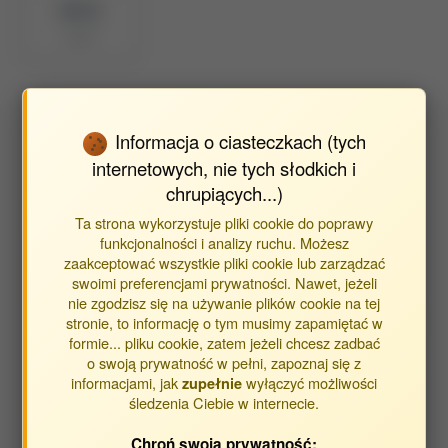
BPP ID
6244
Wyszukaj publikacje autora
Informacja o ciasteczkach (tych
internetowych, nie tych słodkich i
Znajdź publikacje powiązane z autorem Szwiec Katarzyna
chrupiących...)
Ta strona wykorzystuje pliki cookie do poprawy
Typ publikacji:
funkcjonalności i analizy ruchu. Możesz
zaakceptować wszystkie pliki cookie lub zarządzać
publikacje
swoimi preferencjami prywatności. Nawet, jeżeli
streszczenia
nie zgodzisz się na używanie plików cookie na tej
inne
stronie, to informację o tym musimy zapamiętać w
formie... pliku cookie, zatem jeżeli chcesz zadbać
o swoją prywatność w pełni, zapoznaj się z
Opracowane w jednostkach:
informacjami, jak
wyłączyć możliwości
zupełnie
śledzenia Ciebie w internecie.
Obca Jednostka
Chroń swoją prywatność:
Katedra Biochemii i Fizjologii Zwierząt