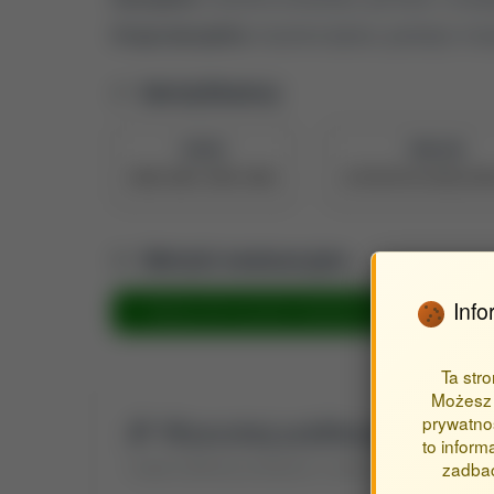
Druga dyscyplina:
inżynieria lądowa, geodezja i tran
Identyfikatory
ORCID
PBN UID
0000-0003-4099-9886
633f8f297523402e340
Metryki ewaluacyjne
Info
Metryka dla inżynieria środowiska, górnictwo i energ
Ta str
Możesz 
prywatnoś
Wyszukaj publikacje autora
to inform
Znajdź publikacje powiązane z autorem Maciąg Klaudia 
zadbać