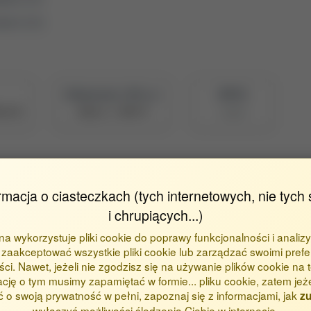
sport (2.6)
Naukowiec z POL-on
BPP ID
fee70
Zobacz w PBN
15658
rmacja o ciasteczkach (tych internetowych, nie tych 
etyka (TKE)
Metryka dla inżynieria lądowa, geodezja i transport (
i chrupiących...)
ona wykorzystuje pliki cookie do poprawy funkcjonalności i analizy
zaakceptować wszystkie pliki cookie lub zarządzać swoimi prefe
ci. Nawet, jeżeli nie zgodzisz się na używanie plików cookie na te
ację o tym musimy zapamiętać w formie... pliku cookie, zatem jeż
(Mazur)
 o swoją prywatność w pełni, zapoznaj się z informacjami, jak
zu
wyłączyć możliwości śledzenia Ciebie w internecie.