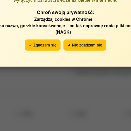
Chroń swoją prywatność:
Zarządzaj cookies w Chrome
ka nazwa, gorzkie konsekwencje – co tak naprawdę robią pliki co
(NASK)
✓ Zgadzam się
✗ Nie zgadzam się
Jednostka Wydziału Agrobioin
Katedra Geodezji i Informacj
2023
2022