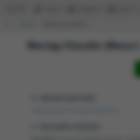
BPP
szukaj
przeglądaj
raporty
UP
AUTORZY
MACIĄG KLAUDIA (MAZUR)
Maciąg Klaudia (Mazur)
Aktualna jednostka
Katedra Geodezji i Informacji Przestrzennej
Dyscypliny naukowe
Dyscyplina:
inżynieria środowiska, górnictwo i energe