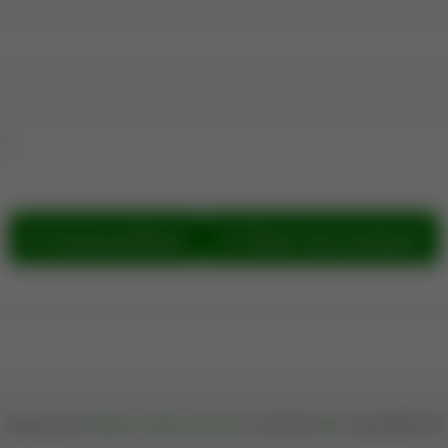
e.
Szukaj publikacji
Zobacz sieć powiązań
Oprogramowanie
Bibliografia Publikacji Pracowników
© 2004-2026
iplweb
; wersja 202608.1399