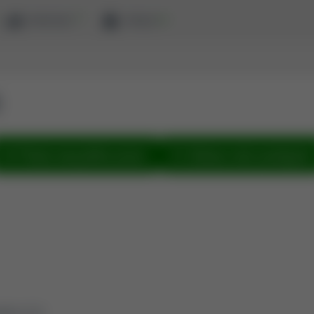
ewaluacja
zaloguj
Pokaż wszystkie prace
Zobacz sieć powiązań
tyka (2.9)