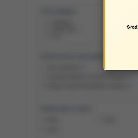
Typ publikacji:
publikacje
Słod
streszczenia
inne
Opracowane w jednostkach:
Obca Jednostka
Jednostka Wydziału Inżynierii Produkcji
Katedra Inżynierii Środowiska i Geodezji
Opracowane w latach:
2026
2024
2018