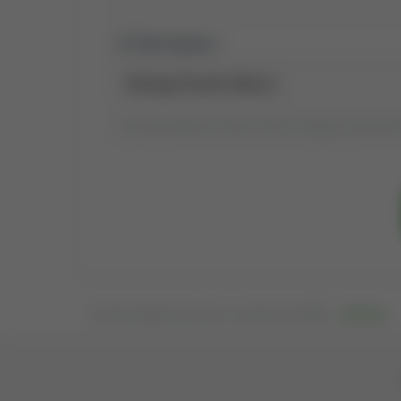
Tytuł raportu:
Tytuł wyszukiwania możesz zmienić, klikając go dwukrotni
Osadź publikacje tego autora na swojej stronie WWW —
kliknij tutaj
.