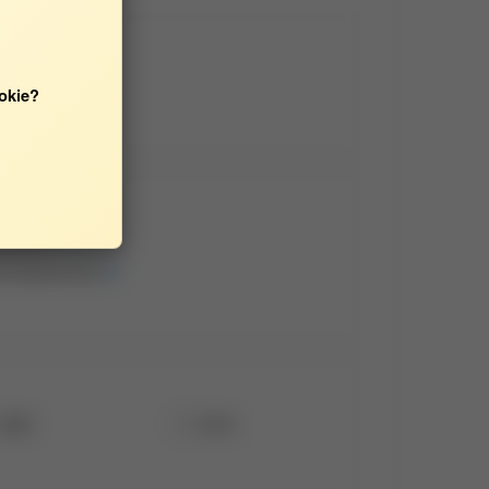
okie?
żynierii
i Przestrzennej
2020
2019