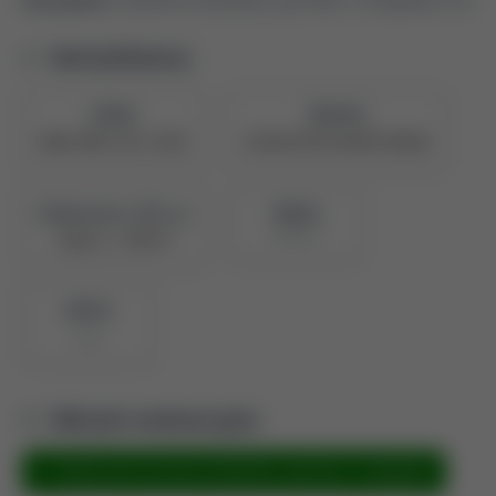
Identyfikatory
ORCID
PBN UID
0000-0001-6571-3093
5e709227878c28a047390ad9
Naukowiec z POL-on
PBN ID
908026
Zobacz w PBN
BPP ID
973
Metryki ewaluacyjne
Metryka dla inżynieria środowiska, górnictwo i energetyka