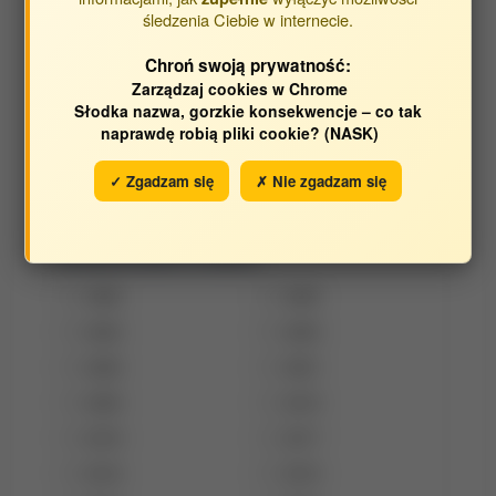
śledzenia Ciebie w internecie.
Opracowane w jednostkach:
Chroń swoją prywatność:
Zarządzaj cookies w Chrome
Jednostka Wydziału Inżynierii Produkcji
Słodka nazwa, gorzkie konsekwencje – co tak
naprawdę robią pliki cookie? (NASK)
Katedra Inżynierii Środowiska
Katedra Inżynierii Środowiska i Geodezji
✓ Zgadzam się
✗ Nie zgadzam się
Opracowane w latach:
2026
2025
2024
2023
2022
2021
2020
2019
2018
2017
2016
2015