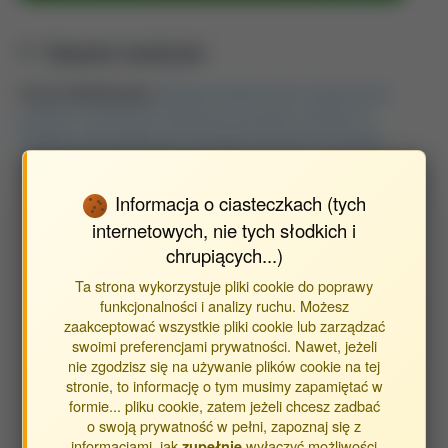
Stopnie naukowe
Praca habilitacyjna:
Badania skuteczności oczyszczania
ścieków w wybranych systemach gruntowo-roślinnych =
Studies on the efficiency of sewage treatment in choosen
constructed wetland systems
Informacja o ciasteczkach (tych
internetowych, nie tych słodkich i
Wyszukaj publikacje autora
chrupiących...)
Znajdź publikacje powiązane z autorem Jóźwiakowski
Ta strona wykorzystuje pliki cookie do poprawy
Krzysztof
funkcjonalności i analizy ruchu. Możesz
zaakceptować wszystkie pliki cookie lub zarządzać
swoimi preferencjami prywatności. Nawet, jeżeli
Typ publikacji:
nie zgodzisz się na używanie plików cookie na tej
stronie, to informację o tym musimy zapamiętać w
publikacje
formie... pliku cookie, zatem jeżeli chcesz zadbać
streszczenia
o swoją prywatność w pełni, zapoznaj się z
inne
informacjami, jak
wyłączyć możliwości
zupełnie