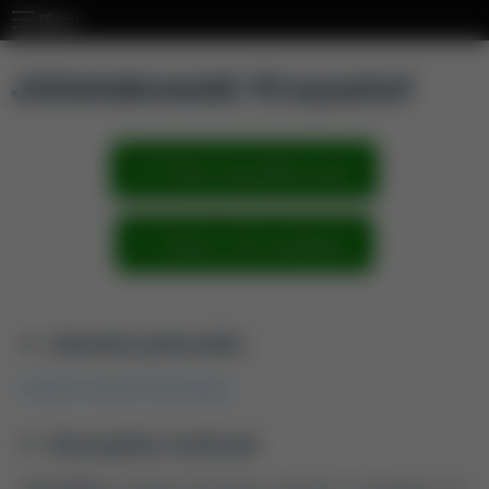
Menu
Jóźwiakowski Krzysztof
Pokaż wszystkie prace
Zobacz sieć powiązań
Aktualna jednostka
Katedra Inżynierii Środowiska
Dyscypliny naukowe
Dyscyplina:
inżynieria środowiska, górnictwo i energetyka (2.9)