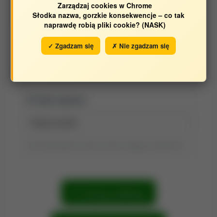
Zarządzaj cookies w Chrome
Środowiska
Słodka nazwa, gorzkie konsekwencje – co tak
naprawdę robią pliki cookie? (NASK)
Opracowane w latach:
✓ Zgadzam się
✗ Nie zgadzam się
2017
2014
Tytuł raportu:
Tytuł wyszukiwania możesz zmienić, klikając go dwukrotnie.
Szukaj publikacji