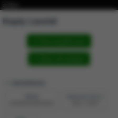
Menu
Kopiy Leonid
Pokaż wszystkie prace
Zobacz sieć powiązań
Identyfikatory
PBN UID
Naukowiec z POL-on
5e7093be878c28a0473b0197
Zobacz w PBN