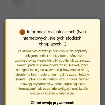
BPP ID
9936
Wyszukaj publikacje autora
Informacja o ciasteczkach (tych
internetowych, nie tych słodkich i
Znajdź publikacje powiązane z autorem Kopiy Leonid
chrupiących...)
Ta strona wykorzystuje pliki cookie do poprawy
Typ publikacji:
funkcjonalności i analizy ruchu. Możesz
zaakceptować wszystkie pliki cookie lub zarządzać
publikacje
swoimi preferencjami prywatności. Nawet, jeżeli
streszczenia
nie zgodzisz się na używanie plików cookie na tej
inne
stronie, to informację o tym musimy zapamiętać w
formie... pliku cookie, zatem jeżeli chcesz zadbać
o swoją prywatność w pełni, zapoznaj się z
Opracowane w jednostkach:
informacjami, jak
wyłączyć możliwości
zupełnie
śledzenia Ciebie w internecie.
Obca Jednostka
Chroń swoją prywatność:
Instytut Gleboznawstwa, Inżynierii i Kształtowania