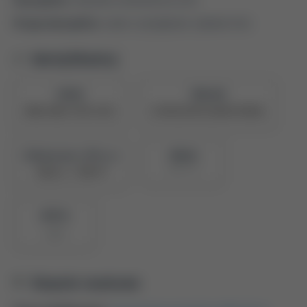
Druga dyscyplina:
nauki o zarządzaniu i jakości (5.6)
Identyfikatory
ORCID
PBN UID
0000-0002-9359-4412
5e709225878c28a0473909dc
Naukowiec z POL-on
PBN ID
907773
Zobacz w PBN
BPP ID
1103
Stopnie naukowe