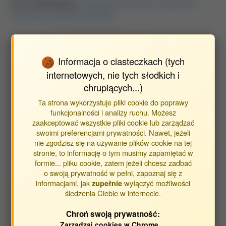
Praca habilitacyjna:
Impregnacja surowców roślinnych w
warunkach obniżonego ciśnienia
Wyszukaj publikacje autora
Informacja o ciasteczkach (tych
Znajdź publikacje powiązane z autorem Rydzak Leszek
internetowych, nie tych słodkich i
chrupiących...)
Typ publikacji:
Ta strona wykorzystuje pliki cookie do poprawy
funkcjonalności i analizy ruchu. Możesz
publikacje
zaakceptować wszystkie pliki cookie lub zarządzać
streszczenia
swoimi preferencjami prywatności. Nawet, jeżeli
inne
nie zgodzisz się na używanie plików cookie na tej
stronie, to informację o tym musimy zapamiętać w
formie... pliku cookie, zatem jeżeli chcesz zadbać
o swoją prywatność w pełni, zapoznaj się z
Opracowane w jednostkach:
informacjami, jak
wyłączyć możliwości
zupełnie
śledzenia Ciebie w internecie.
Jednostka Wydziału Inżynierii Produkcji
Katedra Biologicznych Podstaw Technologii
Chroń swoją prywatność:
Żywności i Pasz
Zarządzaj cookies w Chrome