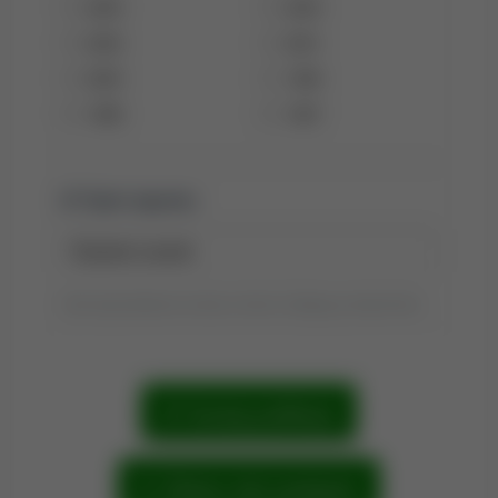
2005
2003
2002
2001
2000
1999
1998
1997
Tytuł raportu:
Tytuł wyszukiwania możesz zmienić, klikając go dwukrotnie.
Szukaj publikacji
Zobacz sieć powiązań