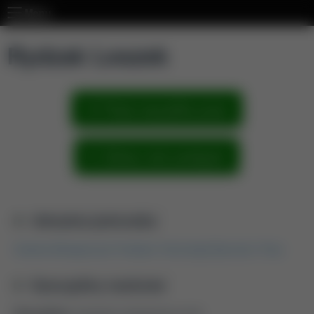
Menu
Rydzak Leszek
Pokaż wszystkie prace
Zobacz sieć powiązań
Aktualna jednostka
Katedra Biologicznych Podstaw Technologii Żywności i Pasz
Dyscypliny naukowe
Dyscyplina:
inżynieria mechaniczna (2.8)