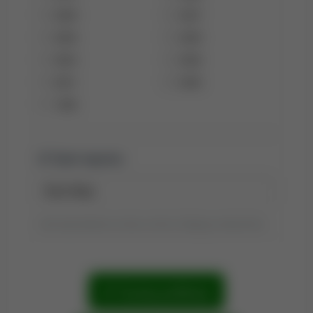
2008
2007
2006
2005
2004
2002
2001
2000
1999
Tytuł raportu:
Tytuł wyszukiwania możesz zmienić, klikając go dwukrotnie.
Szukaj publikacji