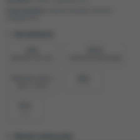
Druga dyscyplina:
inżynieria środowiska, górnictwo i
energetyka (2.9)
Identyfikatory
ORCID
PBN UID
0000-0002-2291-1492
5e709225878c28a047390abb
Naukowiec z POL-on
PBN ID
907996
Zobacz w PBN
BPP ID
1540
Metryki ewaluacyjne