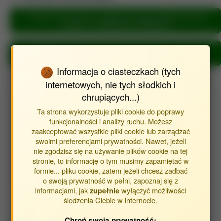
Metryka dla rolnictwo i ogrodnictwo (Instytut Gleboznawstwa,
Inżynierii i Kształtowania Środowiska)
Metryka dla inżynieria środowiska, górnictwo i energetyka
(Instytut Gleboznawstwa, Inżynierii i Kształtowania Środowiska)
Informacja o ciasteczkach (tych
internetowych, nie tych słodkich i
chrupiących...)
Wyszukaj publikacje autora
Ta strona wykorzystuje pliki cookie do poprawy
funkcjonalności i analizy ruchu. Możesz
Znajdź publikacje powiązane z autorem Bryk Maja
zaakceptować wszystkie pliki cookie lub zarządzać
swoimi preferencjami prywatności. Nawet, jeżeli
nie zgodzisz się na używanie plików cookie na tej
Typ publikacji:
stronie, to informację o tym musimy zapamiętać w
formie... pliku cookie, zatem jeżeli chcesz zadbać
publikacje
o swoją prywatność w pełni, zapoznaj się z
streszczenia
informacjami, jak
wyłączyć możliwości
zupełnie
inne
śledzenia Ciebie w internecie.
Chroń swoją prywatność: