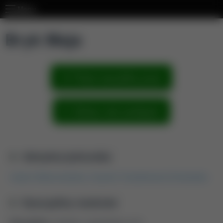
Menu
Bryk Maja
Pokaż wszystkie prace
Zobacz sieć powiązań
Aktualna jednostka
Instytut Gleboznawstwa, Inżynierii i Kształtowania Środowiska
Dyscypliny naukowe
Dyscyplina:
rolnictwo i ogrodnictwo (4.2)