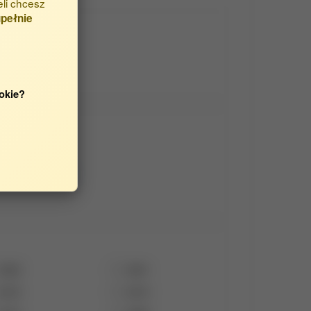
eli chcesz
pełnie
okie?
i Produkcji
j [01.01.2025]
2022
2021
2016
2015