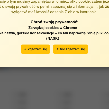
ację o tym musimy zapamiętać w formie... pliku cookie, zatem jeż
 o swoją prywatność w pełni, zapoznaj się z informacjami, jak
zu
wyłączyć możliwości śledzenia Ciebie w internecie.
Chroń swoją prywatność:
Zarządzaj cookies w Chrome
ka nazwa, gorzkie konsekwencje – co tak naprawdę robią pliki co
(NASK)
✓ Zgadzam się
✗ Nie zgadzam się
Jednostka Wydziału Inżynieri
Katedra Inżynierii Procesowe
wej
2024
2023
2018
2017