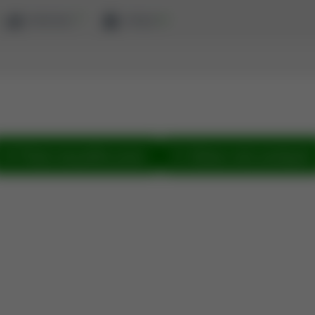
ewaluacja
zaloguj
Pokaż wszystkie prace
Zobacz sieć powiązań