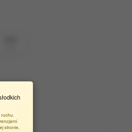
BPP ID
1185
słodkich
 ruchu.
rencjami
j stronie,