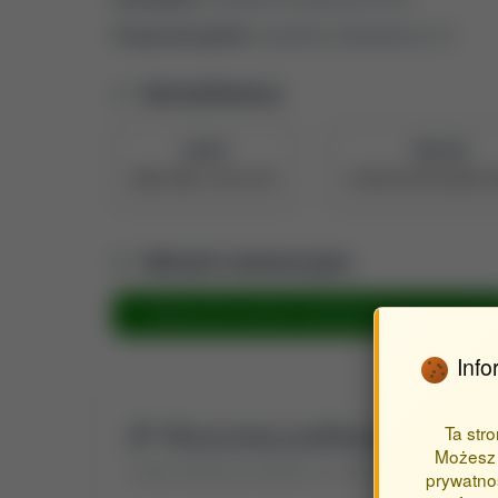
Druga dyscyplina:
inżynieria materiałowa (2.7)
Identyfikatory
ORCID
PBN UID
0000-0002-3150-6747
5e709227878c28a0473
Metryki ewaluacyjne
Metryka dla inżynieria materiałowa (TKJ [01.01.2025]
Info
Wyszukaj publikacje autora
Ta str
Możesz 
Znajdź publikacje powiązane z autorem Mitrus Marcin
prywatnoś