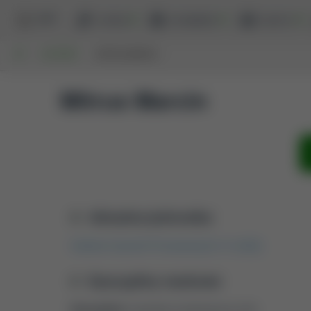
BPP
szukaj
przeglądaj
raporty
UP
AUTORZY
MITRUS MARCIN
Mitrus Marcin
Aktualna jednostka
Katedra Inżynierii Procesowej [01.01.2025]
Dyscypliny naukowe
Dyscyplina:
inżynieria mechaniczna (2.8)