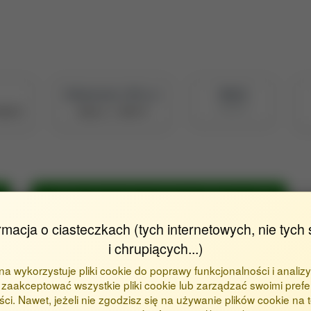
Naukowiec z POL-on
PBN ID
908058
90af9
Zobacz w PBN
)
Metryka dla inżynieria mechaniczna (TKJ [01.01.2025])
rmacja o ciasteczkach (tych internetowych, nie tych 
i chrupiących...)
ona wykorzystuje pliki cookie do poprawy funkcjonalności i analizy
zaakceptować wszystkie pliki cookie lub zarządzać swoimi prefe
ci. Nawet, jeżeli nie zgodzisz się na używanie plików cookie na te