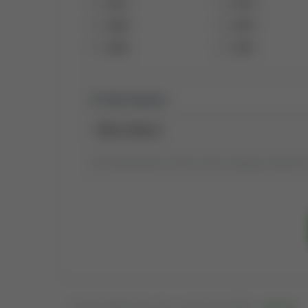
2014
2013
2008
2007
2002
2001
Tytuł raportu:
Tytuł wyszukiwania możesz zmienić, klikając go dwukrotni
Osadź publikacje tego autora na swojej stronie WWW —
kliknij tutaj
.