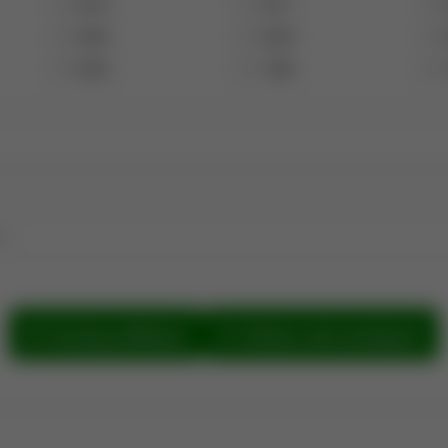
2012
2011
2006
2005
2000
1999
e.
Szukaj publikacji
Zobacz sieć powiązań