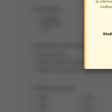
to inform
zadbać
Typ publikacji:
publikacje
streszczenia
inne
Słod
Opracowane w jednostkach:
Obca Jednostka
Katedra Inżynierii Procesowej
Katedra Techniki Cieplnej i Inżynierii Proceso
Opracowane w latach:
2026
2025
2020
2019