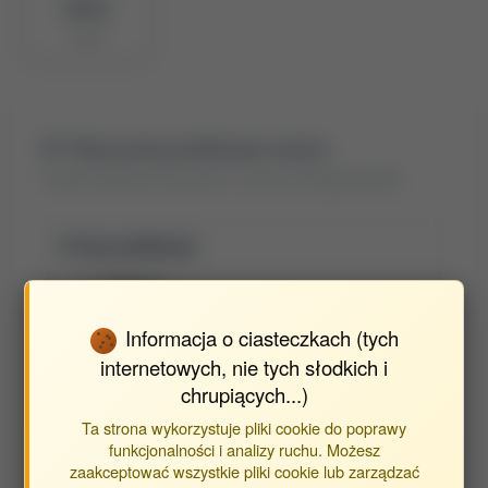
BPP ID
1329
Wyszukaj publikacje autora
Znajdź publikacje powiązane z autorem Niezgoda Marek
Typ publikacji:
publikacje
streszczenia
inne
Informacja o ciasteczkach (tych
internetowych, nie tych słodkich i
chrupiących...)
Opracowane w jednostkach:
Ta strona wykorzystuje pliki cookie do poprawy
funkcjonalności i analizy ruchu. Możesz
Jednostka Wydziału Inżynierii Produkcji
zaakceptować wszystkie pliki cookie lub zarządzać
Katedra Zastosowań Matematyki i Informatyki