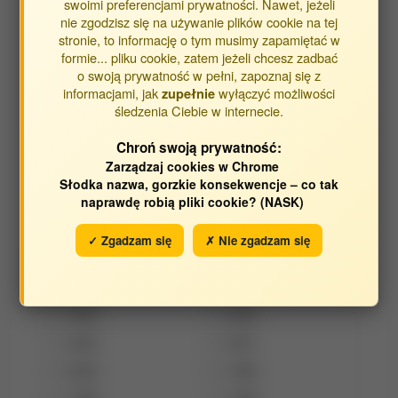
swoimi preferencjami prywatności. Nawet, jeżeli
nie zgodzisz się na używanie plików cookie na tej
stronie, to informację o tym musimy zapamiętać w
formie... pliku cookie, zatem jeżeli chcesz zadbać
o swoją prywatność w pełni, zapoznaj się z
Opracowane w latach:
informacjami, jak
wyłączyć możliwości
zupełnie
śledzenia Ciebie w internecie.
2019
2018
2017
2016
Chroń swoją prywatność:
Zarządzaj cookies w Chrome
2015
2014
Słodka nazwa, gorzkie konsekwencje – co tak
2013
2012
naprawdę robią pliki cookie? (NASK)
2011
2010
✓ Zgadzam się
✗ Nie zgadzam się
2009
2008
2007
2006
2005
2004
2002
2001
2000
1999