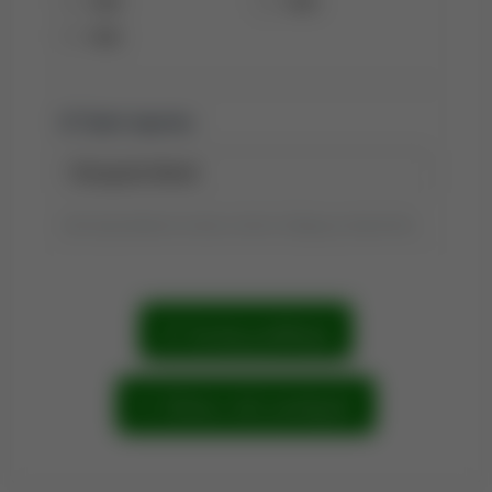
1998
1996
1995
Tytuł raportu:
Tytuł wyszukiwania możesz zmienić, klikając go dwukrotnie.
Szukaj publikacji
Zobacz sieć powiązań