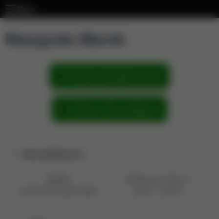
Menu
Niezgoda Marek
Pokaż wszystkie prace
Zobacz sieć powiązań
Identyfikatory
PBN UID
Naukowiec z POL-on
5e709227878c28a047390b43
Zobacz w PBN