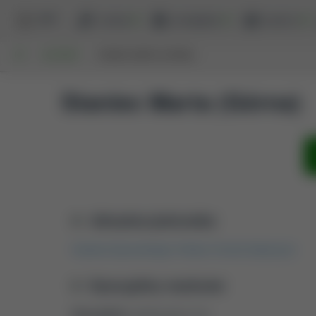
BPP
szukaj
przeglądaj
raporty
UP
AUTORZY
STANIEC MARTA (GÓRNA)
Staniec Marta (Górna)
Aktualna jednostka
Katedra Epizootiologii i Klinika Chorób Zakaźnych
Dyscypliny naukowe
Dyscyplina:
weterynaria (4.4)