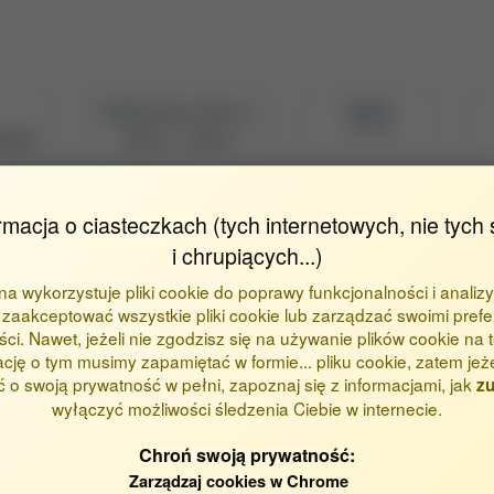
Naukowiec z POL-on
PBN ID
3936699
a8db4
Zobacz w PBN
rmacja o ciasteczkach (tych internetowych, nie tych 
i chrupiących...)
ona wykorzystuje pliki cookie do poprawy funkcjonalności i analizy
órna)
zaakceptować wszystkie pliki cookie lub zarządzać swoimi prefe
ci. Nawet, jeżeli nie zgodzisz się na używanie plików cookie na te
ację o tym musimy zapamiętać w formie... pliku cookie, zatem jeż
 o swoją prywatność w pełni, zapoznaj się z informacjami, jak
zu
wyłączyć możliwości śledzenia Ciebie w internecie.
Chroń swoją prywatność:
Zarządzaj cookies w Chrome