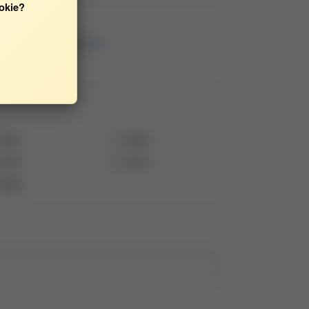
okie?
nika Chorób Zakaźnych
2021
2020
2015
2014
2009