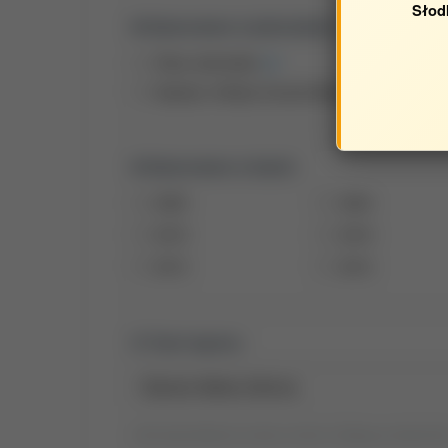
Słod
Opracowane w jednostkach:
Obca Jednostka
Katedra i Klinika Chorób Wewnętrznych Zwier
Opracowane w latach:
2025
2024
2019
2018
2013
2012
Tytuł raportu:
Tytuł wyszukiwania możesz zmienić, klikając go dwukrotni