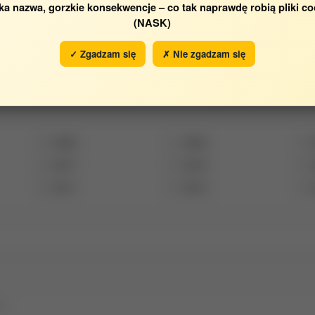
ka nazwa, gorzkie konsekwencje – co tak naprawdę robią pliki co
(NASK)
Katedra Epizootiologii i Kli
✓ Zgadzam się
✗ Nie zgadzam się
ząt
2023
2022
2017
2016
2011
2010
e.