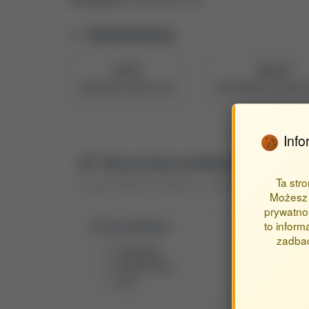
Identyfikatory
ORCID
PBN UID
0000-0002-2089-2558
5e709368878c28a0473
Info
Wyszukaj publikacje autora
Ta str
Znajdź publikacje powiązane z autorem Staniec Marta (G
Możesz 
prywatnoś
to inform
Typ publikacji:
zadbać
publikacje
streszczenia
inne