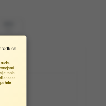
BPP ID
6056
słodkich
 ruchu.
rencjami
j stronie,
eli chcesz
pełnie