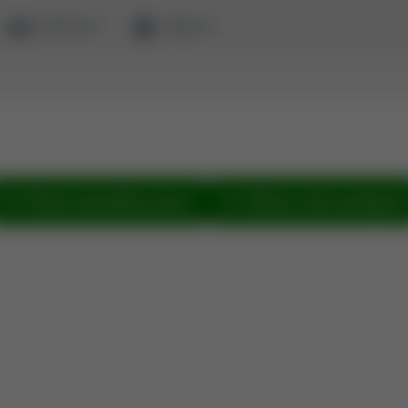
ewaluacja
zaloguj
Pokaż wszystkie prace
Zobacz sieć powiązań