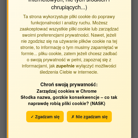
Opracowane w jednostkach:
chrupiących...)
Ta strona wykorzystuje pliki cookie do poprawy
Obca Jednostka
funkcjonalności i analizy ruchu. Możesz
Instytut Gleboznawstwa, Inżynierii i Kształtowania
zaakceptować wszystkie pliki cookie lub zarządzać
Środowiska
swoimi preferencjami prywatności. Nawet, jeżeli
nie zgodzisz się na używanie plików cookie na tej
Jednostka Wydziału Rolniczego
stronie, to informację o tym musimy zapamiętać w
Jednostka Wydziału Ogrodniczego
formie... pliku cookie, zatem jeżeli chcesz zadbać
o swoją prywatność w pełni, zapoznaj się z
informacjami, jak
wyłączyć możliwości
zupełnie
śledzenia Ciebie w internecie.
Opracowane w latach:
Chroń swoją prywatność:
2026
2025
Zarządzaj cookies w Chrome
2024
2023
Słodka nazwa, gorzkie konsekwencje – co tak
naprawdę robią pliki cookie? (NASK)
2022
2021
2020
2019
✓ Zgadzam się
✗ Nie zgadzam się
2018
2017
2016
2015