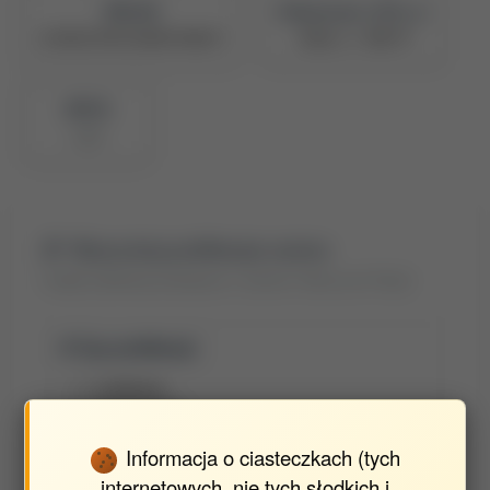
PBN UID
Naukowiec z POL-on
5e709227878c28a047390aff
Zobacz w PBN
BPP ID
2488
Wyszukaj publikacje autora
Znajdź publikacje powiązane z autorem Oleszczuk Patryk
Typ publikacji:
publikacje
streszczenia
inne
Informacja o ciasteczkach (tych
internetowych, nie tych słodkich i