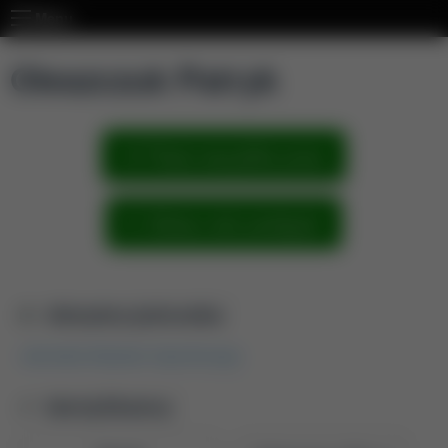
Menu
Oleszczuk Patryk
Pokaż wszystkie prace
Zobacz sieć powiązań
Aktualna jednostka
Jednostka Wydziału Ogrodniczego
Identyfikatory