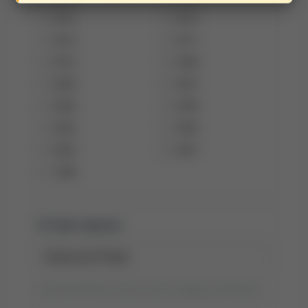
2014
2013
2012
2011
2010
2009
2008
2007
2006
2005
2004
2003
2002
2001
1998
Tytuł raportu:
Tytuł wyszukiwania możesz zmienić, klikając go dwukrotnie.