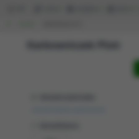
BPP
szukaj
przeglądaj
raporty
UP
AUTORZY
KARBOWNICZEK PIOTR
Karbowniczek Piotr
Aktualna jednostka
Jednostka Wydziału Agrobioinżynierii
Identyfikatory