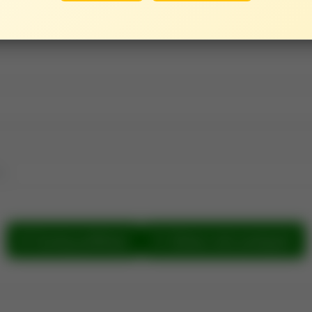
e.
Szukaj publikacji
Zobacz sieć powiązań