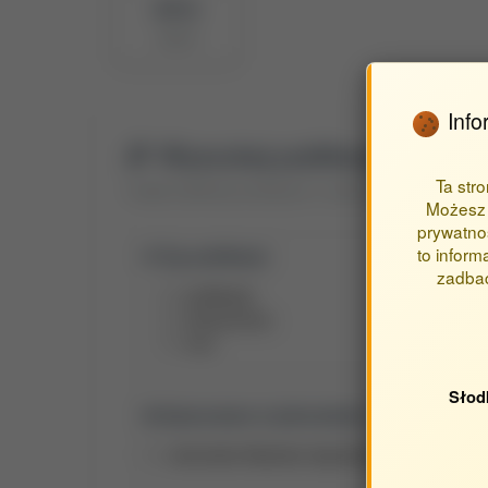
BPP ID
20524
Info
Wyszukaj publikacje autora
Ta str
Znajdź publikacje powiązane z autorem Karbowniczek Pi
Możesz 
prywatnoś
to inform
Typ publikacji:
zadbać
publikacje
streszczenia
inne
Słod
Opracowane w jednostkach:
Jednostka Wydziału Agrobioinżynierii