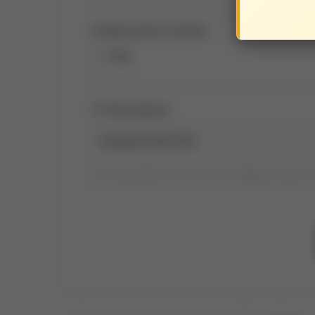
Opracowane w latach:
2025
Tytuł raportu:
Tytuł wyszukiwania możesz zmienić, klikając go dwukrotni