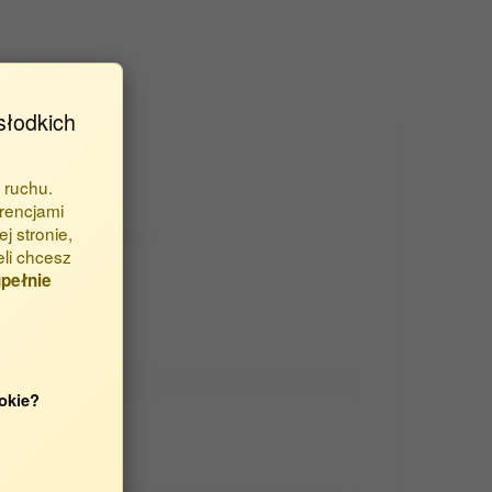
słodkich
 ruchu.
rencjami
j stronie,
eli chcesz
pełnie
okie?