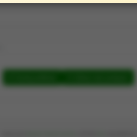
e.
Szukaj publikacji
Zobacz sieć powiązań
Oprogramowanie
Bibliografia Publikacji Pracowników
© 2004-2026
iplweb
; wersja 202608.1399