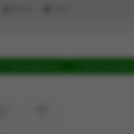
ewaluacja
zaloguj
Pokaż wszystkie prace
Zobacz sieć powiązań
OL-on
BPP ID
BN
2304