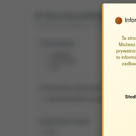
Wyszukaj publikacje autora
Info
Znajdź publikacje powiązane z autorem Kitta Waldemar
Ta str
Typ publikacji:
Możesz 
prywatnoś
publikacje
to inform
streszczenia
zadbać
inne
Opracowane w jednostkach:
Słod
Jednostka Wydziału Inżynierii Produkcji
Opracowane w latach:
2015
2010