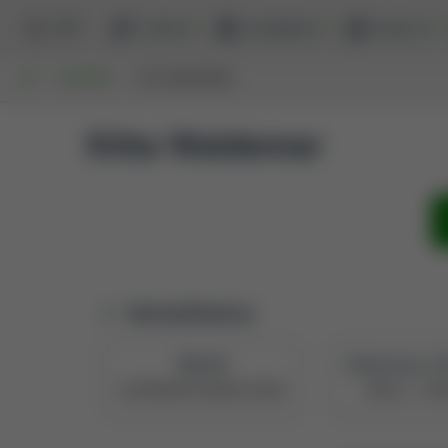
BPP
szukaj
przeglądaj
raporty
UP
AUTORZY
KITTA WALDEMAR
Kitta Waldemar
Identyfikatory
PBN UID
Naukowiec z P
5e7094a0878c28a0473c0910
Zobacz w P