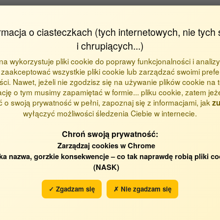
rmacja o ciasteczkach (tych internetowych, nie tych 
i chrupiących...)
ona wykorzystuje pliki cookie do poprawy funkcjonalności i analizy
zaakceptować wszystkie pliki cookie lub zarządzać swoimi prefe
ci. Nawet, jeżeli nie zgodzisz się na używanie plików cookie na te
ację o tym musimy zapamiętać w formie... pliku cookie, zatem jeż
 o swoją prywatność w pełni, zapoznaj się z informacjami, jak
zu
wyłączyć możliwości śledzenia Ciebie w internecie.
Chroń swoją prywatność:
Zarządzaj cookies w Chrome
ka nazwa, gorzkie konsekwencje – co tak naprawdę robią pliki co
Katedra Inżynierii Środowisk
(NASK)
✓ Zgadzam się
✗ Nie zgadzam się
2009
2000