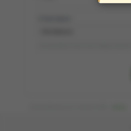
Tytuł raportu:
Tytuł wyszukiwania możesz zmienić, klikając go dwukrotni
Osadź publikacje tego autora na swojej stronie WWW —
kliknij tutaj
.