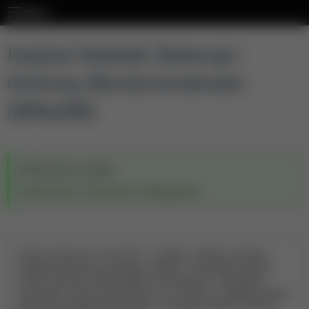
Menu
Instytut Hodowli Zwierząt i
Ochrony Bioróżnorodności
(WNoZiB)
Wchodzi w skład:
Wydział Nauk o Zwierzętach i Biogospodarki
Instytut utworzony 01.09. 2017 r. z Katedr : Hodowli i Ochrony
Zasobów Genetycznych Bydła, Hodowli i Technologii Produkcji
Trzody Chlewnej, Hodowli Małych Przeżuwaczy i Doradztwa
Rolniczego. Instytut przekształcono 31.05.2021 w Katedrę Hodowli
Zwierząt i Doradztwa Rolniczego i w Katedrę Hodowli i Ochrony