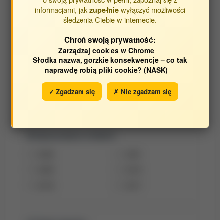
Autorzy publikacji:
informacjami, jak
wyłączyć możliwości
zupełnie
śledzenia Ciebie w internecie.
Hahaj-Siembida Agata (Hahaj) (doktorant -
szkoła doktorska)
Chroń swoją prywatność:
Moczulska Magdalena (doktorant - szkoła
Zarządzaj cookies w Chrome
doktorska)
Słodka nazwa, gorzkie konsekwencje – co tak
naprawdę robią pliki cookie? (NASK)
Ospałek Wojciech (doktorant - szkoła doktorska)
✓ Zgadzam się
✗ Nie zgadzam się
Szymczak Bartłomiej
Opracowane w latach:
2022
2021
2020
2019
2018
2017