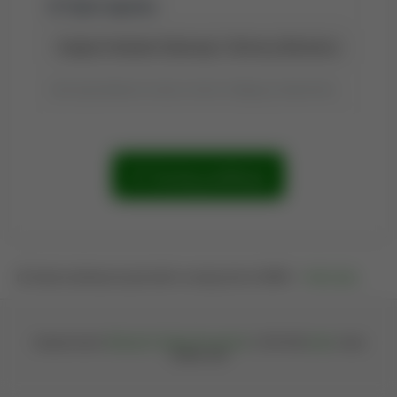
Tytuł raportu:
Tytuł wyszukiwania możesz zmienić, klikając go dwukrotnie.
Szukaj publikacji
Osadź publikacje tej jednostki na swojej stronie WWW —
kliknij tutaj
.
Oprogramowanie
Bibliografia Publikacji Pracowników
© 2004-2026
iplweb
; wersja
202608.1399