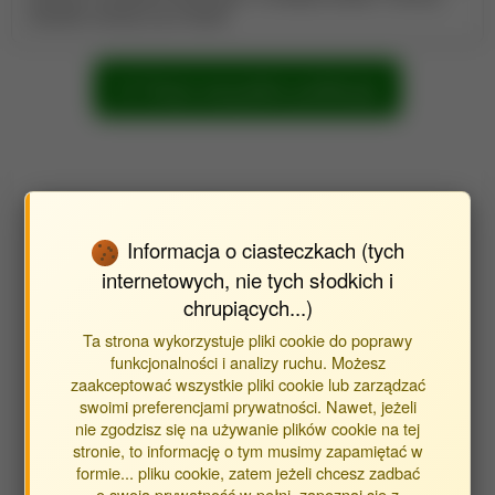
Zasobów Genetycznych Bydła.
Pokaż wszystkie publikacje
Wyszukaj publikacje
Informacja o ciasteczkach (tych
Znajdź publikacje powiązane z jednostką Instytut Hodowli
Zwierząt i Ochrony Bioróżnorodności (WNoZiB)
internetowych, nie tych słodkich i
chrupiących...)
Typ publikacji:
Ta strona wykorzystuje pliki cookie do poprawy
funkcjonalności i analizy ruchu. Możesz
publikacje
zaakceptować wszystkie pliki cookie lub zarządzać
streszczenia
swoimi preferencjami prywatności. Nawet, jeżeli
inne
nie zgodzisz się na używanie plików cookie na tej
stronie, to informację o tym musimy zapamiętać w
formie... pliku cookie, zatem jeżeli chcesz zadbać
o swoją prywatność w pełni, zapoznaj się z