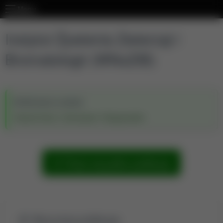
Menu
Instytut Żywienia Zwierząt i
Bromatologii (WNoZiB)
Wchodzi w skład:
Wydział Nauk o Zwierzętach i Biogospodarki
Pokaż wszystkie publikacje
Wyszukaj publikacje