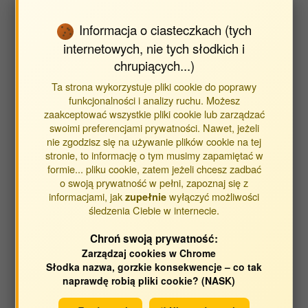
Jachimowicz-Rogowska Karolina (Jachimowicz)
Informacja o ciasteczkach (tych
Kiczorowska Bożena
internetowych, nie tych słodkich i
chrupiących...)
Klebaniuk Renata
Ta strona wykorzystuje pliki cookie do poprawy
Kowalczuk-Vasilev Edyta (Kowalczuk)
funkcjonalności i analizy ruchu. Możesz
Krusiński Robert
zaakceptować wszystkie pliki cookie lub zarządzać
swoimi preferencjami prywatności. Nawet, jeżeli
Kwiecień Małgorzata
nie zgodzisz się na używanie plików cookie na tej
Samolińska Wioletta (Semeniuk)
stronie, to informację o tym musimy zapamiętać w
formie... pliku cookie, zatem jeżeli chcesz zadbać
Widz Justyna (Góźdź)
o swoją prywatność w pełni, zapoznaj się z
Winiarska Anna
informacjami, jak
wyłączyć możliwości
zupełnie
śledzenia Ciebie w internecie.
Chroń swoją prywatność:
Byli pracownicy:
Zarządzaj cookies w Chrome
Słodka nazwa, gorzkie konsekwencje – co tak
Kliknij aby rozwinąć listę
naprawdę robią pliki cookie? (NASK)