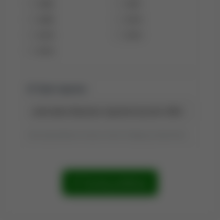
2022
2021
2020
2019
2018
2015
2012
Tytuł raportu:
Tytuł wyszukiwania możesz zmienić, klikając go dwukrotnie.
Szukaj publikacji