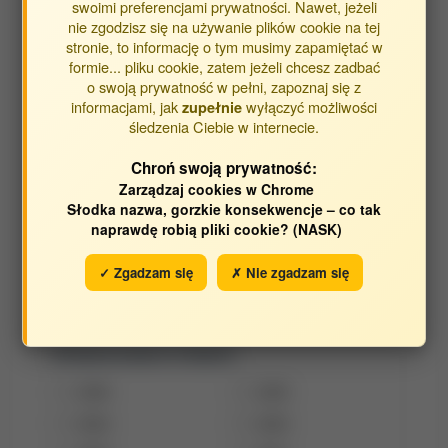
swoimi preferencjami prywatności. Nawet, jeżeli
Sławińska Magdalena
nie zgodzisz się na używanie plików cookie na tej
stronie, to informację o tym musimy zapamiętać w
Słowińska-Jurkiewicz Anna
formie... pliku cookie, zatem jeżeli chcesz zadbać
Staniszewski Michał
o swoją prywatność w pełni, zapoznaj się z
informacjami, jak
wyłączyć możliwości
zupełnie
Toporowska Joanna
śledzenia Ciebie w internecie.
Warda Zofia
Chroń swoją prywatność:
Zarządzaj cookies w Chrome
Słodka nazwa, gorzkie konsekwencje – co tak
Byli pracownicy:
naprawdę robią pliki cookie? (NASK)
Kliknij aby rozwinąć listę
✓ Zgadzam się
✗ Nie zgadzam się
Opracowane w latach:
2026
2025
2024
2023