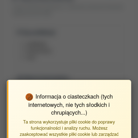
Znajdź publikacje powiązane z jednostką Jednostka Wydziału
Agrobioinżynierii (WA)
Typ publikacji:
publikacje
streszczenia
inne
Obecni pracownicy:
Baran Stanisław
Informacja o ciasteczkach (tych
Cybul Edyta
internetowych, nie tych słodkich i
Cybul Elwira
chrupiących...)
Juszczak Dariusz
Ta strona wykorzystuje pliki cookie do poprawy
Kutera Przemysław
funkcjonalności i analizy ruchu. Możesz
zaakceptować wszystkie pliki cookie lub zarządzać
Olczak Karolina