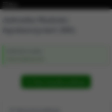
Menu
Jednostka Wydziału
Agrobioinżynierii (WA)
Wchodzi w skład:
Wydział Agrobioinżynierii
Pokaż wszystkie publikacje
Wyszukaj publikacje