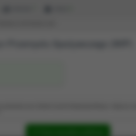
ewaluacja
zaloguj
 PRZEMYSŁU SPOŻYWCZEGO (WIP)
zyn Przemysłu Spożywczego (WIP)
zekształca się w Zakład Inżynierii Eksploatacji Maszyn i włączony zo
.
Pokaż wszystkie publikacje