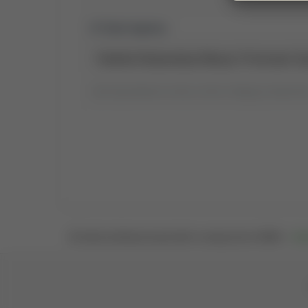
Tytuł raportu:
Tytuł wyszukiwania możesz zmienić, klikając go dwukrotni
Osadź publikacje tej jednostki na swojej stronie WWW —
klik