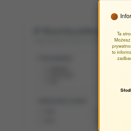
Info
Wyszukaj publikacje
Ta str
Możesz 
Znajdź publikacje powiązane z jednostką Katedra Eksp
prywatnoś
to inform
zadbać
Typ publikacji:
publikacje
streszczenia
inne
Słod
Opracowane w latach:
2018
2017
2012
2011