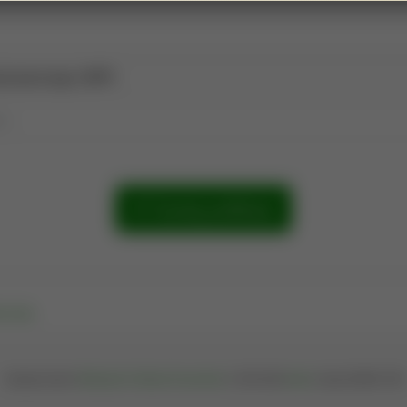
e.
Szukaj publikacji
nij tutaj
.
Oprogramowanie
Bibliografia Publikacji Pracowników
© 2004-2026
iplweb
; wersja 202608.1399