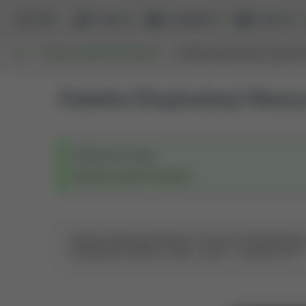
BPP
szukaj
przeglądaj
raporty
UP
WYDZIAŁ INŻYNIERII PRODUKCJI
KATEDRA EKSPLOATACJI MASZYN
Katedra Eksploatacji Mas
Wchodzi w skład:
Wydział Inżynierii Produkcji
Katedra Eksploatacji Maszyn Przemysłu Spożywczego pr
Zarządzenie weszło w życie z dniem 1 września 2017 r