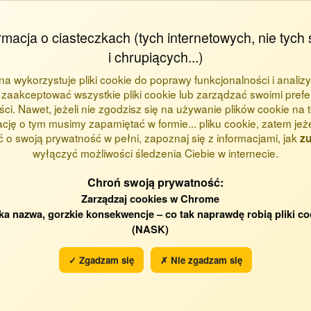
rmacja o ciasteczkach (tych internetowych, nie tych 
i chrupiących...)
ona wykorzystuje pliki cookie do poprawy funkcjonalności i analizy
zaakceptować wszystkie pliki cookie lub zarządzać swoimi prefe
loatacji Maszyn Przemysłu Spożywczego (WIP)
ci. Nawet, jeżeli nie zgodzisz się na używanie plików cookie na te
ację o tym musimy zapamiętać w formie... pliku cookie, zatem jeż
 o swoją prywatność w pełni, zapoznaj się z informacjami, jak
zu
wyłączyć możliwości śledzenia Ciebie w internecie.
Chroń swoją prywatność:
Zarządzaj cookies w Chrome
ka nazwa, gorzkie konsekwencje – co tak naprawdę robią pliki co
(NASK)
✓ Zgadzam się
✗ Nie zgadzam się
2016
2015
2010
2009