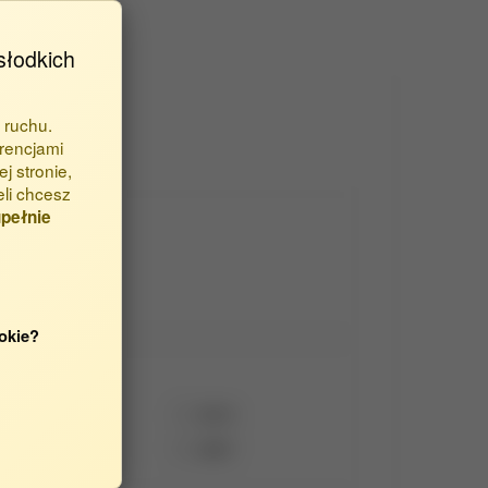
słodkich
 ruchu.
rencjami
j stronie,
eli chcesz
pełnie
okie?
2014
2013
2008
2007