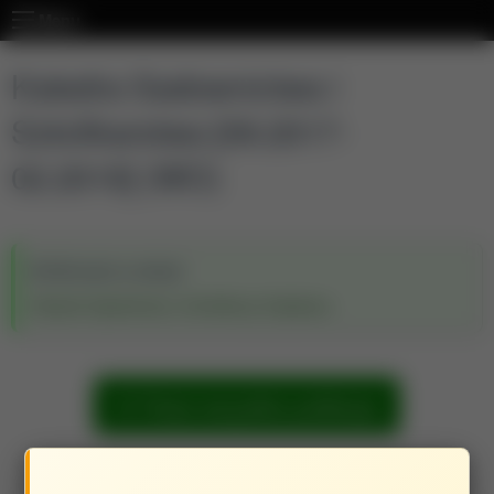
Menu
Katedra Sadownictwa i
Szkółkarstwa [09.2017-
02.2019] (WO)
Wchodzi w skład:
Wydział Ogrodnictwa i Architektury Krajobrazu
Pokaż wszystkie publikacje