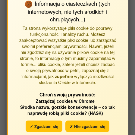
Informacja o ciasteczkach (tych
Wyszukaj publikacje
internetowych, nie tych słodkich i
chrupiących...)
Znajdź publikacje powiązane z jednostką Katedra
Sadownictwa i Szkółkarstwa [09.2017-02.2019] (WO)
Ta strona wykorzystuje pliki cookie do poprawy
funkcjonalności i analizy ruchu. Możesz
zaakceptować wszystkie pliki cookie lub zarządzać
Typ publikacji:
swoimi preferencjami prywatności. Nawet, jeżeli
nie zgodzisz się na używanie plików cookie na tej
publikacje
stronie, to informację o tym musimy zapamiętać w
streszczenia
formie... pliku cookie, zatem jeżeli chcesz zadbać
inne
o swoją prywatność w pełni, zapoznaj się z
informacjami, jak
wyłączyć możliwości
zupełnie
śledzenia Ciebie w internecie.
Opracowane w latach:
Chroń swoją prywatność:
2019
2018
Zarządzaj cookies w Chrome
Słodka nazwa, gorzkie konsekwencje – co tak
2017
2016
naprawdę robią pliki cookie? (NASK)
2012
2010
✓ Zgadzam się
✗ Nie zgadzam się