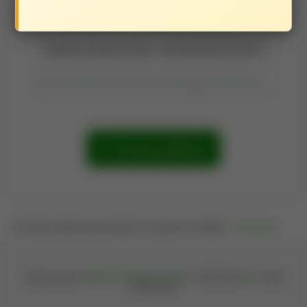
Tytuł raportu:
Tytuł wyszukiwania możesz zmienić, klikając go dwukrotnie.
Szukaj publikacji
Osadź publikacje tej jednostki na swojej stronie WWW —
kliknij tutaj
.
Oprogramowanie
Bibliografia Publikacji Pracowników
© 2004-2026
iplweb
; wersja
202608.1399