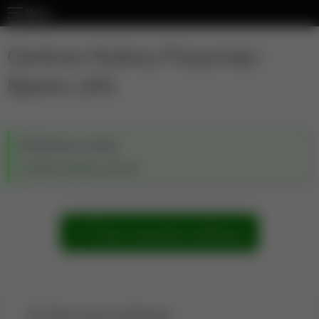
Menu
Centrum Kultury Fizycznej i
Sportu (JO)
Wchodzi w skład:
Jednostka Ogólnouczelniana
Pokaż wszystkie publikacje
Wyszukaj publikacje