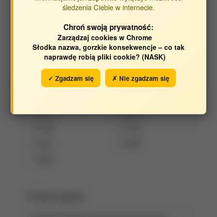
śledzenia Ciebie w internecie.
Wawer Marek
Chroń swoją prywatność:
Zarządzaj cookies w Chrome
Opracowane w latach:
Słodka nazwa, gorzkie konsekwencje – co tak
naprawdę robią pliki cookie? (NASK)
2019
2017
✓ Zgadzam się
✗ Nie zgadzam się
2016
2015
2014
2012
2011
2010
2009
2008
2007
2006
2005
Tytuł raportu: