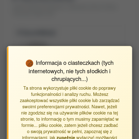
Znajdź publikacje powiązane z jednostką Centrum Kultury
Fizycznej i Sportu (JO)
Typ publikacji:
publikacje
streszczenia
inne
Informacja o ciasteczkach (tych
internetowych, nie tych słodkich i
chrupiących...)
Obecni pracownicy:
Ta strona wykorzystuje pliki cookie do poprawy
Błaszczak Agnieszka
funkcjonalności i analizy ruchu. Możesz
Bracław Marzena
zaakceptować wszystkie pliki cookie lub zarządzać
swoimi preferencjami prywatności. Nawet, jeżeli
Dołowy Ewa
nie zgodzisz się na używanie plików cookie na tej
Kawecki Lechosław
stronie, to informację o tym musimy zapamiętać w
formie... pliku cookie, zatem jeżeli chcesz zadbać
Lorencowicz Piotr
o swoją prywatność w pełni, zapoznaj się z
Obszański Jan
informacjami, jak
wyłączyć możliwości
zupełnie