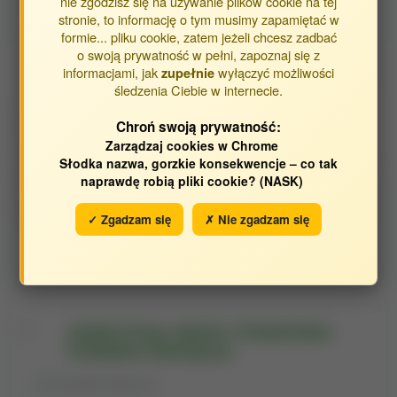
nie zgodzisz się na używanie plików cookie na tej
stronie, to informację o tym musimy zapamiętać w
55 pracowników
formie... pliku cookie, zatem jeżeli chcesz zadbać
o swoją prywatność w pełni, zapoznaj się z
informacjami, jak
wyłączyć możliwości
zupełnie
śledzenia Ciebie w internecie.
Jednostki historyczne
Chroń swoją prywatność:
(11)
Zarządzaj cookies w Chrome
Słodka nazwa, gorzkie konsekwencje – co tak
naprawdę robią pliki cookie? (NASK)
Instytut Hodowli Zwierząt i Ochrony
✓ Zgadzam się
✗ Nie zgadzam się
Bioróżnorodności
Jednostka historyczna
Instytut Oceny Jakości i Przetwórstwa
Produktów Zwierzęcych
Jednostka historyczna