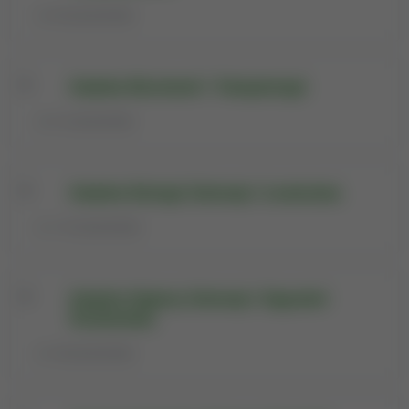
65 pracowników
Katedra Biochemii i Toksykologii
81 pracowników
Katedra Etologii Zwierząt i Łowiectwa
137 pracowników
Katedra Higieny Zwierząt i Zagrożeń
Środowiska
48 pracowników