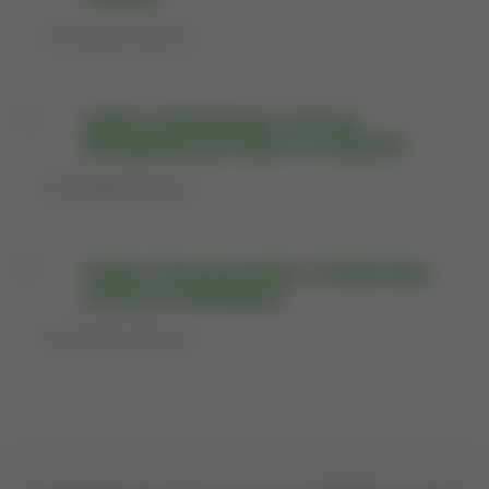
Jednostka historyczna
Katedra Hydrobiologii i Ochrony
Ekosystemów [01.09.2017-31.08.2019]
Jednostka historyczna
Katedra Towaroznawstwa i Przetwórstwa
Surowców Zwierzęcych
Jednostka historyczna