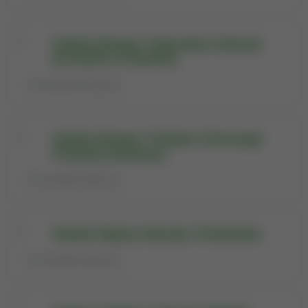
Katedra Etologii i Dobrostanu Zwierząt
[01.09.2017-31.08.2019]
Jednostka historyczna
Katedra Etologii i Podstaw Technologii
Produkcji Zwierzęcej
Jednostka historyczna
Katedra Higieny Zwierząt i Środowiska
Jednostka historyczna