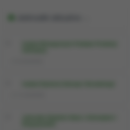
Jednostki aktualne
(10)
Instytut Biologicznych Podstaw Produkcji
Zwierzęcej
94 pracowników
Instytut Żywienia Zwierząt i Bromatologii
101 pracowników
Jednostka Wydziału Nauk o Zwierzętach i
Biogospodarki