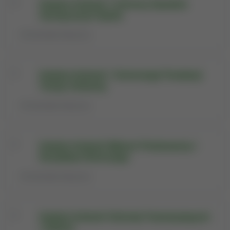
Katedra Hodowli i Ochrony Zasobów
Genetycznych Bydła
Jednostka historyczna
Katedra Hodowli i Technologii Produkcji
Trzody Chlewnej
Jednostka historyczna
Katedra Hodowli Małych Przeżuwaczy i
Doradztwa Rolniczego
Jednostka historyczna
Katedra Hodowli Zwierząt Towarzyszących
i Dzikich