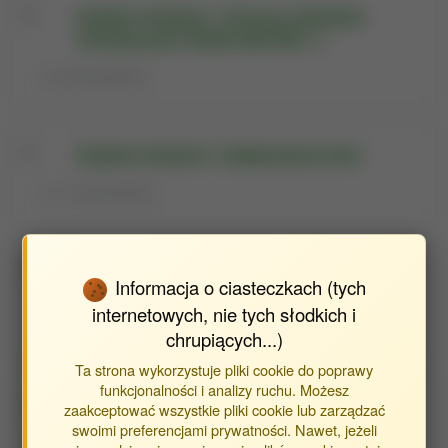
Katedra Hodowli i Ochrony Zasobów
Genetycznych Bydła [06.2021- ]
26 pracowników
Katedra Hodowli i Użytkowania Koni
112 pracowników
Katedra Hodowli Zwierząt i Doradztwa
Informacja o ciasteczkach (tych
Rolniczego
internetowych, nie tych słodkich i
23 pracowników
chrupiących...)
Ta strona wykorzystuje pliki cookie do poprawy
funkcjonalności i analizy ruchu. Możesz
Katedra Oceny Jakości i Przetwórstwa
zaakceptować wszystkie pliki cookie lub zarządzać
swoimi preferencjami prywatności. Nawet, jeżeli
Produktów Zwierzęcych