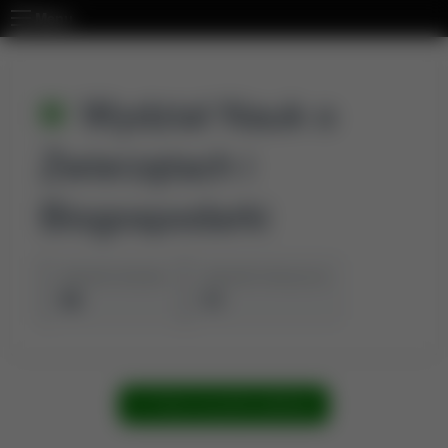
Menu
Wydział Nauk o
Zwierzętach i
Biogospodarki
Jednostki aktualne
Jednostki historyczne
10
11
Pokaż wszystkie publikacje