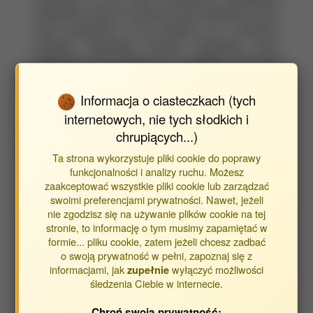
derivatives mainly of flavones were identified as the
main component in the exudate of A. montana,
whereas methylated flavonol derivatives were
detected in the exudate of H. inuloides. The main
components in H. inuloides are flavonoid aglycones
coloured yellow (quercetin-3',3,7-trimethyl ether,
Informacja o ciasteczkach (tych
quercetin-3,3',4',7-tetramethyl ether) or orange
internetowych, nie tych słodkich i
(quercetin, quercetin-3,7-dimethyl ether) under UV
chrupiących...)
light. On the other hand, the main components found
in A. montana (scutellarein-6-methyl ether,
Ta strona wykorzystuje pliki cookie do poprawy
funkcjonalności i analizy ruchu. Możesz
scutellarein-6,4'-dimethyl ether) are predominantly
zaakceptować wszystkie pliki cookie lub zarządzać
brown coloured. The proposed method is suitable for
swoimi preferencjami prywatności. Nawet, jeżeli
rapid identification of the Arnica flower containing
nie zgodzisz się na używanie plików cookie na tej
drugs based on the profile of exudate flavonoid
stronie, to informację o tym musimy zapamiętać w
aglycones by the HPTLC technique.
formie... pliku cookie, zatem jeżeli chcesz zadbać
o swoją prywatność w pełni, zapoznaj się z
informacjami, jak
wyłączyć możliwości
zupełnie
śledzenia Ciebie w internecie.
Linki zewnętrzne
Chroń swoją prywatność: