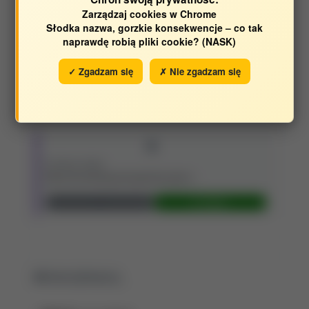
Zarządzaj cookies w Chrome
Słodka nazwa, gorzkie konsekwencje – co tak
naprawdę robią pliki cookie? (NASK)
PBN
✓ Zgadzam się
✗ Nie zgadzam się
692eeb20fdbe83034acd8e83
Otwórz
STRONA WWW
https://proceedings.bas.bg/index.php/cr…
Otwórz
Identyfikatory