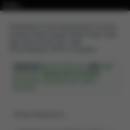
Menu
Contribution to the autentication of arnica
montana flower-based herbal drugs using
high-performance thin- layer
chromatogrphy (HPTLC) analysis.
MILENA NIKOLOVA
,
ANNA
AUT. KORESP.
AUT.
GAVRILOVA
,
,
MAGDALENA SOZONIUK
ANTOANETA TRENDAFILOVA
,
MARIA
PETROVA
.
Opis bibliograficzny