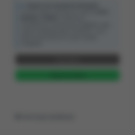
Wsparcie dla menedżerów bibliografii:
Ta strona wspiera automatyczny import do
Zotero
,
Mendeley
i
EndNote
. Użytkownicy z
zainstalowanym rozszerzeniem przeglądarki mogą
zapisać tę publikację jednym kliknięciem - ikona
pojawi się automatycznie w pasku narzędzi
przeglądarki.
Pokaż BibTeX
Skopiuj do schowka
Informacje dodatkowe