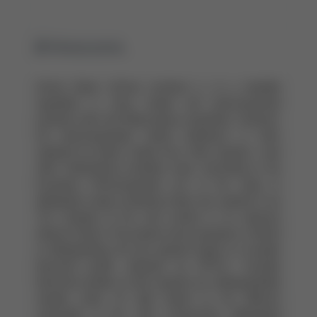
Streszczenia
Arnica flower (Arnica montana L.) is a valuable
ingredient in many herbal and pharmaceutical
products with anti-inflammatory properties. However,
the pharmacopoeial herbal substance is often
replaced by flower heads from other species, most
often Heterotheca inuloides Cass. According to the
European Pharmacopoeia one of the ways to
distinguish drugs containing these two species is by
TLC analysis of the rutin content in an aqueous
ethanol extract. The present work proposes a method
of distinguishing the two species based on exudate
flavonoid profile, detected by HPTLC. Exudate
flavonoid profiles of both species are distinguishable
visually under UV light based on the different
colouration of the main components. Methylated