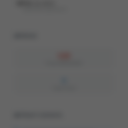
BPP ID:
(46, 53072)
wydawnictwo ciągłe #53072
Metryki
5,00
Punkty MNiSW/MEiN
0
Impact Factor
Eksport cytowania