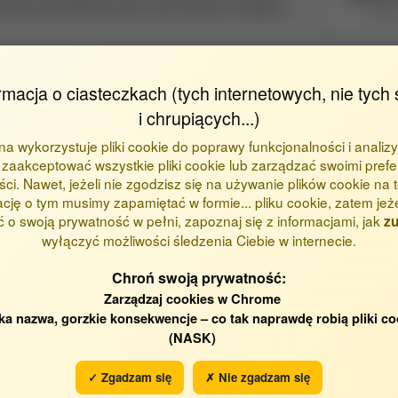
onferencja Naukowa Pies i Kot w Nauce i Praktyce
wydaw
h w Ujęciu Holistycznym” Szczecin 19 czerwca 2026
rmacja o ciasteczkach (tych internetowych, nie tych 
Metry
i chrupiących...)
ona wykorzystuje pliki cookie do poprawy funkcjonalności i analizy
zaakceptować wszystkie pliki cookie lub zarządzać swoimi prefe
Punk
ci. Nawet, jeżeli nie zgodzisz się na używanie plików cookie na te
plinarna Konferencja Naukowa Pies i Kot w Nauce i
ację o tym musimy zapamiętać w formie... pliku cookie, zatem jeż
warzyszących w Ujęciu Holistycznym” Szczecin 19
 o swoją prywatność w pełni, zapoznaj się z informacjami, jak
zu
wyłączyć możliwości śledzenia Ciebie w internecie.
Ekspo
Chroń swoją prywatność:
Zarządzaj cookies w Chrome
ka nazwa, gorzkie konsekwencje – co tak naprawdę robią pliki co
ferencji krajowej
Wsp
(NASK)
Ta str
Mende
rozszer
✓ Zgadzam się
✗ Nie zgadzam się
jednym 