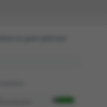
lture on grain yield and
i zewnętrzne
N
Otwórz
bfaa72467f0561ff246c9