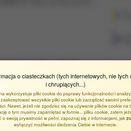
A GAWĘDA.
Pol. J. Environ. Stud.
2021 Vol. 30 No. 6
/pjoes/134640
DOI
10.1
ST
htt
TUDIES
2021 Vol. 30 No. 6, s. 5297–5305
Identy
rmacja o ciasteczkach (tych internetowych, nie tych 
i chrupiących...)
BPP ID
ona wykorzystuje pliki cookie do poprawy funkcjonalności i analizy
wydaw
zaakceptować wszystkie pliki cookie lub zarządzać swoimi prefe
ci. Nawet, jeżeli nie zgodzisz się na używanie plików cookie na te
ację o tym musimy zapamiętać w formie... pliku cookie, zatem jeż
 o swoją prywatność w pełni, zapoznaj się z informacjami, jak
zu
Metry
wyłączyć możliwości śledzenia Ciebie w internecie.