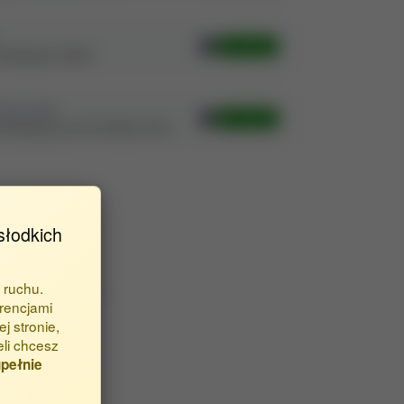
Otwórz
5244/pjoes/134640
RONA WWW
Otwórz
p://www.pjoes.com/The-Effect-of-the-…
fikatory
słodkich
:
(46, 48751)
 ruchu.
nictwo ciągłe #48751
rencjami
j stronie,
eli chcesz
pełnie
ki