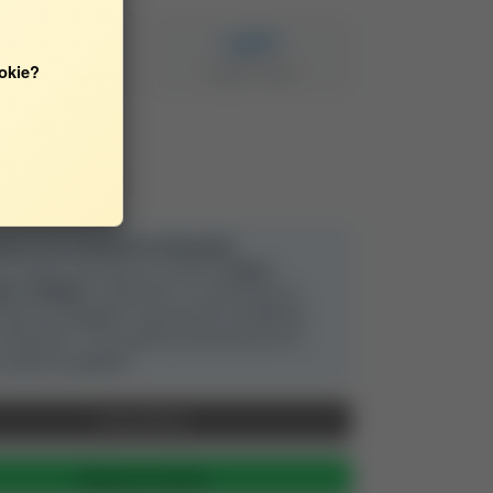
40,00
1,871
okie?
ty MNiSW/MEiN
Impact Factor
rt cytowania
arcie dla menedżerów bibliografii:
ona wspiera automatyczny import do
Zotero
,
ley
i
EndNote
. Użytkownicy z zainstalowanym
zeniem przeglądarki mogą zapisać tę publikację
kliknięciem - ikona pojawi się automatycznie w
arzędzi przeglądarki.
Pokaż BibTeX
Skopiuj do schowka