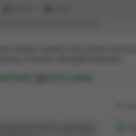
ewaluacja
zaloguj
N SYSTEM AND CEREAL MONOCULTURE ON GRAIN YIELD AND …
 crop rotation system and cereal monocu
iciency of durum wheatpProduction.
,
.
NNA NOWAK
DOROTA GAWĘDA
AUT.
Link
ystem and cereal monoculture on grain yield and
PB
615
m wheatpProduction.
[AUT.] ANDRZEJ WOŹNIAK,