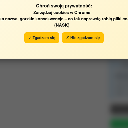
Chroń swoją prywatność:
Zarządzaj cookies w Chrome
ka nazwa, gorzkie konsekwencje – co tak naprawdę robią pliki co
Punk
kowana
(NASK)
✓ Zgadzam się
✗ Nie zgadzam się
ia
Ekspo
Wsp
Ta str
Mende
rozszer
jednym 
pasku n