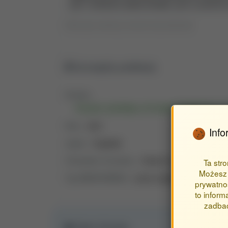
[AUT. KORESP.] ANNA NOWAK, [AUT.] DOROT
s. 5297–5305, il., bibliogr., sum. DOI: 10.15244
Kliknij aby rozwinąć, ponownie aby skopiować
Szczegóły publikacji
Źródło:
POLISH JOURNAL OF ENVIRONMENTAL S
Rok:
2021
Info
Język:
Angielski
Charakter formalny:
Artykuł w czasopismie
Ta str
Możesz 
Typ MNiSW/MEiN:
praca oryginalna
prywatnoś
to inform
zadbać
Open Access