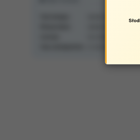
Tryb dostępu:
otwarte czasopismo
Słod
Wersja tekstu:
ostateczna wersja opubli
Licencja:
inna otwarta licencja
Czas udostępnienia:
w momencie opublikowan