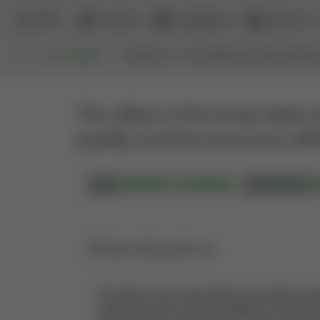
BPP
szukaj
przeglądaj
raporty
UP
WYSZUKIWANIE
THE EFFECT OF THE THREE-FIELD CROP ROTATIO
The effect of the three-field
quality and the economic eff
,
ANDRZEJ WOŹNIAK
A
AUT.
AUT. KORESP.
Opis bibliograficzny
The effect of the three-field crop rotation s
quality and the economic efficiency of duru