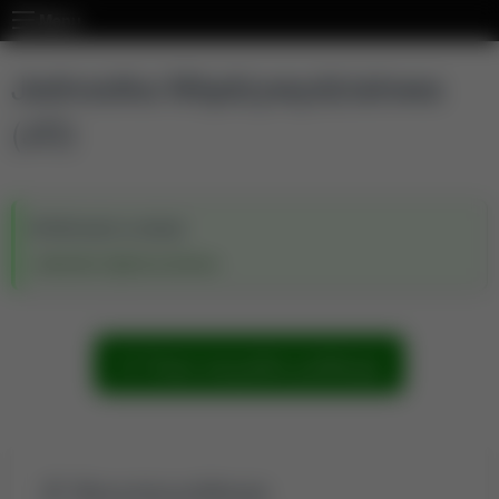
Menu
Jednostka Międzywydziałowa
(JO)
Wchodzi w skład:
Jednostka Ogólnouczelniana
Pokaż wszystkie publikacje
Wyszukaj publikacje