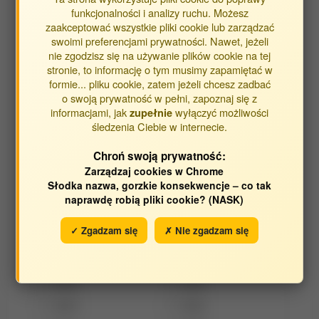
funkcjonalności i analizy ruchu. Możesz
Wasilak Agnieszka
zaakceptować wszystkie pliki cookie lub zarządzać
Ziomek Mirosław
swoimi preferencjami prywatności. Nawet, jeżeli
nie zgodzisz się na używanie plików cookie na tej
stronie, to informację o tym musimy zapamiętać w
formie... pliku cookie, zatem jeżeli chcesz zadbać
Byli pracownicy:
o swoją prywatność w pełni, zapoznaj się z
informacjami, jak
wyłączyć możliwości
zupełnie
śledzenia Ciebie w internecie.
Kliknij aby rozwinąć listę
Chroń swoją prywatność:
Zarządzaj cookies w Chrome
Słodka nazwa, gorzkie konsekwencje – co tak
Opracowane w latach:
naprawdę robią pliki cookie? (NASK)
2025
2024
✓ Zgadzam się
✗ Nie zgadzam się
2023
2018
2017
2016
2015
2014
2013
2012